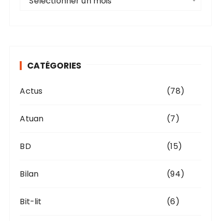
Sélectionner un mois
r
c
h
i
v
CATÉGORIES
e
s
Actus
(78)
Atuan
(7)
BD
(15)
Bilan
(94)
Bit-lit
(6)