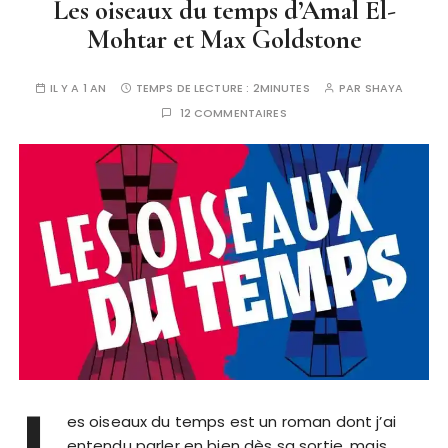
Les oiseaux du temps d’Amal El-
Mohtar et Max Goldstone
IL Y A 1 AN
TEMPS DE LECTURE :
2MINUTES
PAR
SHAYA
12 COMMENTAIRES
L
es oiseaux du temps est un roman dont j’ai
entendu parler en bien dès sa sortie, mais