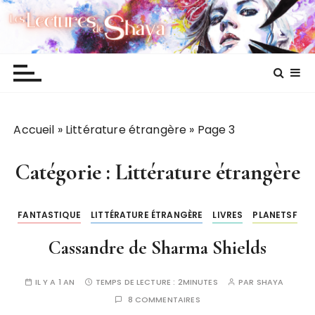
P
Les lectures de Shaya
a
s
s
e
r
a
Accueil
»
Littérature étrangère
»
Page 3
u
c
o
Catégorie :
Littérature étrangère
n
t
FANTASTIQUE
LITTÉRATURE ÉTRANGÈRE
LIVRES
PLANETSF
e
n
Cassandre de Sharma Shields
u
IL Y A 1 AN
TEMPS DE LECTURE :
2MINUTES
PAR
SHAYA
8 COMMENTAIRES