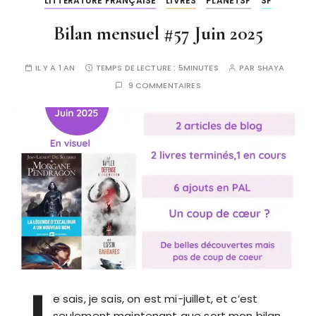
LITTÉRATURE FRANÇAISE
LIVRES
PLANETSF
SF
Bilan mensuel #57 Juin 2025
IL Y A 1 AN
TEMPS DE LECTURE :
5MINUTES
PAR
SHAYA
9 COMMENTAIRES
J
e sais, je sais, on est mi-juillet, et c’est
seulement maintenant que sort mon bilan.