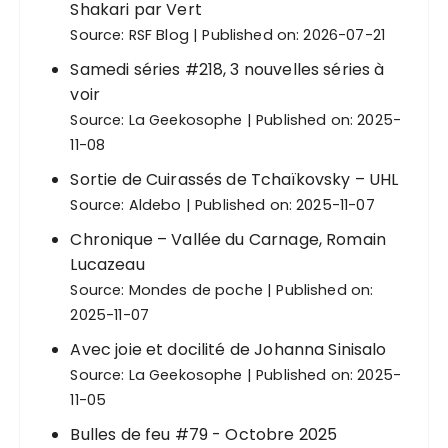
d
Shakari par Vert
Source:
RSF Blog
Published on: 2026-07-21
e
s
Samedi séries #218, 3 nouvelles séries à
voir
p
Source:
La Geekosophe
Published on: 2025-
u
11-08
b
Sortie de Cuirassés de Tchaïkovsky – UHL
l
Source:
Aldebo
Published on: 2025-11-07
i
Chronique – Vallée du Carnage, Romain
c
Lucazeau
a
Source:
Mondes de poche
Published on:
2025-11-07
t
i
Avec joie et docilité de Johanna Sinisalo
Source:
La Geekosophe
Published on: 2025-
o
11-05
n
Bulles de feu #79 - Octobre 2025
s