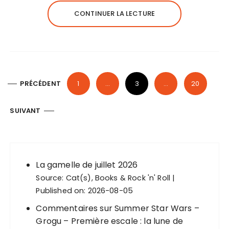
CONTINUER LA LECTURE
P
PRÉCÉDENT
1
…
3
…
20
a
g
SUIVANT
i
n
a
La gamelle de juillet 2026
t
Source:
Cat(s), Books & Rock 'n' Roll
i
Published on: 2026-08-05
o
Commentaires sur Summer Star Wars –
n
Grogu – Première escale : la lune de