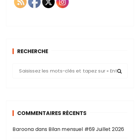
RECHERCHE
R
e
c
h
e
r
COMMENTAIRES RÉCENTS
c
h
Baroona
dans
Bilan mensuel #69 Juillet 2026
e
p