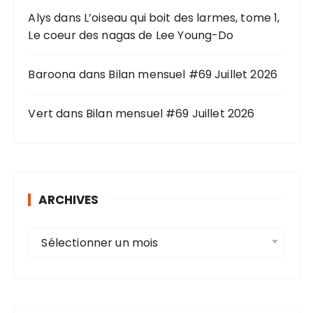
Alys
dans
L’oiseau qui boit des larmes, tome 1,
:
Le coeur des nagas de Lee Young-Do
Baroona
dans
Bilan mensuel #69 Juillet 2026
Vert
dans
Bilan mensuel #69 Juillet 2026
ARCHIVES
A
Sélectionner un mois
r
c
h
i