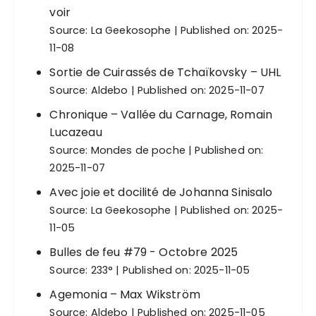
e
voir
Source:
La Geekosophe
Published on: 2025-
s
11-08
p
Sortie de Cuirassés de Tchaïkovsky – UHL
u
Source:
Aldebo
Published on: 2025-11-07
b
Chronique – Vallée du Carnage, Romain
l
Lucazeau
i
Source:
Mondes de poche
Published on:
c
2025-11-07
a
Avec joie et docilité de Johanna Sinisalo
t
Source:
La Geekosophe
Published on: 2025-
i
11-05
o
Bulles de feu #79 - Octobre 2025
Source:
233°
Published on: 2025-11-05
n
s
Agemonia – Max Wikström
Source:
Aldebo
Published on: 2025-11-05