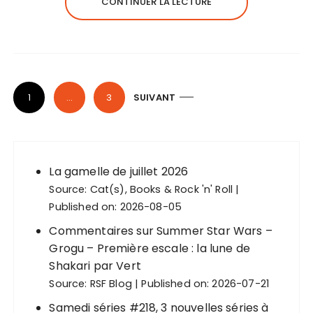
CONTINUER LA LECTURE
P
1
…
3
SUIVANT
a
g
i
n
La gamelle de juillet 2026
Source:
Cat(s), Books & Rock 'n' Roll
a
Published on: 2026-08-05
t
Commentaires sur Summer Star Wars –
i
Grogu – Première escale : la lune de
o
Shakari par Vert
n
Source:
RSF Blog
Published on: 2026-07-21
d
Samedi séries #218, 3 nouvelles séries à