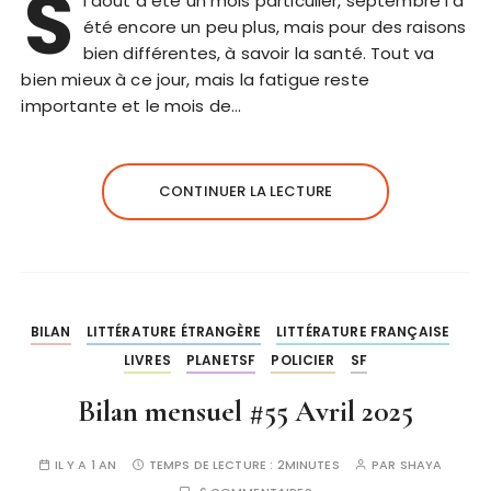
S
i août a été un mois particulier, septembre l’a
été encore un peu plus, mais pour des raisons
bien différentes, à savoir la santé. Tout va
bien mieux à ce jour, mais la fatigue reste
importante et le mois de…
CONTINUER LA LECTURE
BILAN
LITTÉRATURE ÉTRANGÈRE
LITTÉRATURE FRANÇAISE
LIVRES
PLANETSF
POLICIER
SF
Bilan mensuel #55 Avril 2025
IL Y A 1 AN
TEMPS DE LECTURE :
2MINUTES
PAR
SHAYA