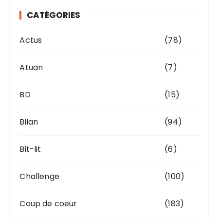
v
CATÉGORIES
e
s
Actus
(78)
Atuan
(7)
BD
(15)
Bilan
(94)
Bit-lit
(6)
Challenge
(100)
Coup de coeur
(183)