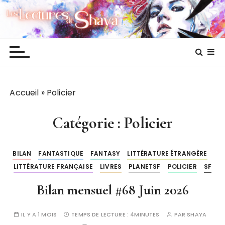
P
Les lectures de Shaya
a
s
s
e
r
a
Accueil
»
Policier
u
c
o
Catégorie :
Policier
n
t
BILAN
FANTASTIQUE
FANTASY
LITTÉRATURE ÉTRANGÈRE
e
LITTÉRATURE FRANÇAISE
LIVRES
PLANETSF
POLICIER
SF
n
u
Bilan mensuel #68 Juin 2026
IL Y A 1 MOIS
TEMPS DE LECTURE :
4MINUTES
PAR
SHAYA