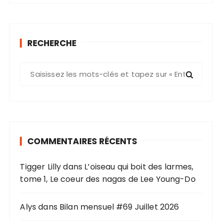
RECHERCHE
R
e
c
h
e
r
COMMENTAIRES RÉCENTS
c
h
Tigger Lilly
dans
L’oiseau qui boit des larmes,
e
tome 1, Le coeur des nagas de Lee Young-Do
p
o
u
Alys
dans
Bilan mensuel #69 Juillet 2026
r