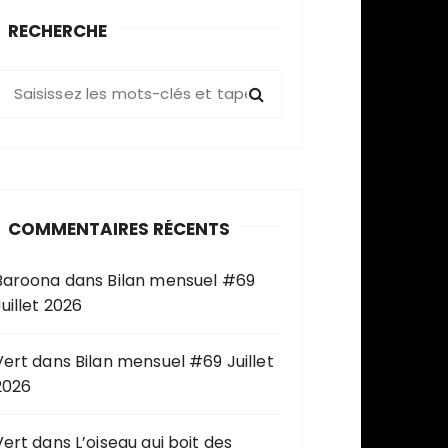
RECHERCHE
R
e
c
h
e
COMMENTAIRES RÉCENTS
c
h
Baroona
dans
Bilan mensuel #69
e
uillet 2026
p
o
u
Vert
dans
Bilan mensuel #69 Juillet
2026
Vert
dans
L’oiseau qui boit des