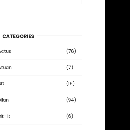
c
h
v
CATÉGORIES
e
Actus
(78)
Atuan
(7)
BD
(15)
Bilan
(94)
it-lit
(6)