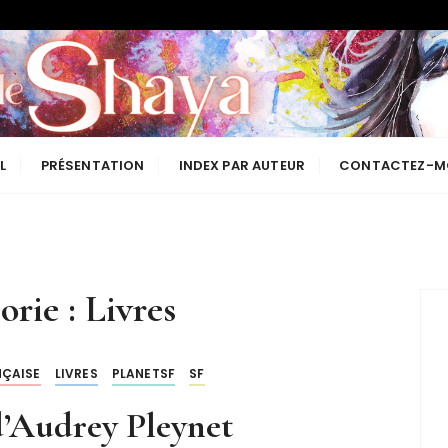
Les lectures de Shaya
L
PRÉSENTATION
INDEX PAR AUTEUR
CONTACTEZ-M
orie :
Livres
NÇAISE
LIVRES
PLANETSF
SF
d’Audrey Pleynet