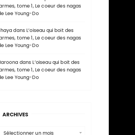
larmes, tome 1, Le coeur des nagas
de Lee Young-Do
shaya
dans
L’oiseau qui boit des
larmes, tome 1, Le coeur des nagas
de Lee Young-Do
Baroona
dans
L’oiseau qui boit des
larmes, tome 1, Le coeur des nagas
de Lee Young-Do
ARCHIVES
A
Sélectionner un mois