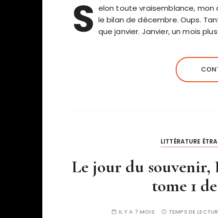
S
elon toute vraisemblance, mon 
le bilan de décembre. Oups. Tan
que janvier. Janvier, un mois plu
CONT
LITTÉRATURE ÉTR
Le jour du souvenir,
tome 1 de
IL Y A 7 MOIS
TEMPS DE LECTUR