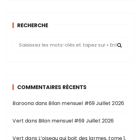
RECHERCHE
R
e
c
h
e
r
COMMENTAIRES RÉCENTS
c
h
Baroona
dans
Bilan mensuel #69 Juillet 2026
e
p
o
Vert
dans
Bilan mensuel #69 Juillet 2026
u
r
Vert
dans
L’oiseau qui boit des larmes, tome 1,