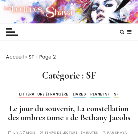
P
Les lectures de Shaya
a
s
s
e
r
a
Accueil
»
SF
»
Page 2
u
c
o
Catégorie :
SF
n
t
LITTÉRATURE ÉTRANGÈRE
LIVRES
PLANETSF
SF
e
n
Le jour du souvenir, La constellation
u
des ombres tome 1 de Bethany Jacobs
IL Y A 7 MOIS
TEMPS DE LECTURE :
3MINUTES
PAR
SHAYA