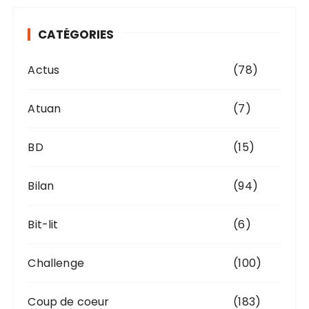
i
v
CATÉGORIES
e
s
Actus
(78)
Atuan
(7)
BD
(15)
Bilan
(94)
Bit-lit
(6)
Challenge
(100)
Coup de coeur
(183)