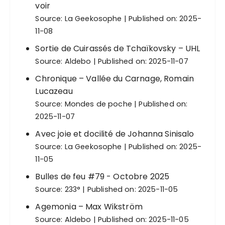
voir
p
Source:
La Geekosophe
Published on: 2025-
u
11-08
b
Sortie de Cuirassés de Tchaïkovsky – UHL
l
Source:
Aldebo
Published on: 2025-11-07
i
Chronique – Vallée du Carnage, Romain
c
Lucazeau
a
Source:
Mondes de poche
Published on:
2025-11-07
t
i
Avec joie et docilité de Johanna Sinisalo
Source:
La Geekosophe
Published on: 2025-
o
11-05
n
Bulles de feu #79 - Octobre 2025
s
Source:
233°
Published on: 2025-11-05
Agemonia – Max Wikström
Source:
Aldebo
Published on: 2025-11-05