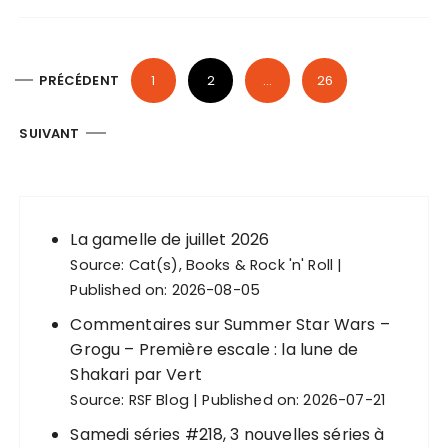
P
PRÉCÉDENT
1
2
…
26
a
g
SUIVANT
i
n
a
La gamelle de juillet 2026
t
Source:
Cat(s), Books & Rock 'n' Roll
i
Published on: 2026-08-05
o
Commentaires sur Summer Star Wars –
n
Grogu – Première escale : la lune de
d
Shakari par Vert
Source:
RSF Blog
Published on: 2026-07-21
e
s
Samedi séries #218, 3 nouvelles séries à