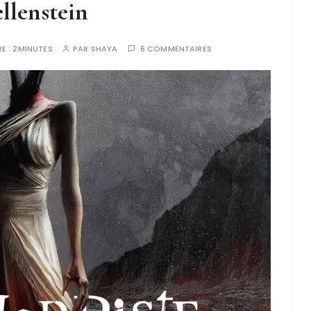
llenstein
E :
2MINUTES
PAR
SHAYA
6 COMMENTAIRES