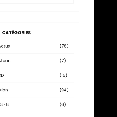
c
h
v
CATÉGORIES
e
Actus
(78)
Atuan
(7)
BD
(15)
Bilan
(94)
it-lit
(6)