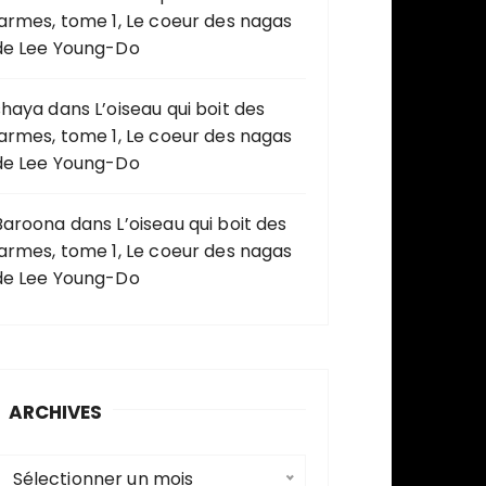
larmes, tome 1, Le coeur des nagas
de Lee Young-Do
shaya
dans
L’oiseau qui boit des
larmes, tome 1, Le coeur des nagas
de Lee Young-Do
Baroona
dans
L’oiseau qui boit des
larmes, tome 1, Le coeur des nagas
de Lee Young-Do
ARCHIVES
A
Sélectionner un mois