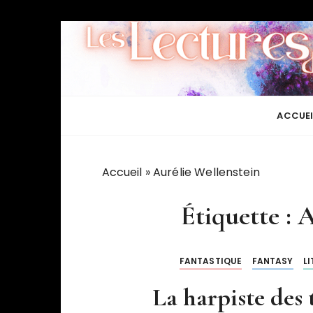
P
a
s
s
e
r
ACCUEI
a
u
c
Accueil
»
Aurélie Wellenstein
o
n
Étiquette :
A
t
e
n
FANTASTIQUE
FANTASY
L
u
La harpiste des 