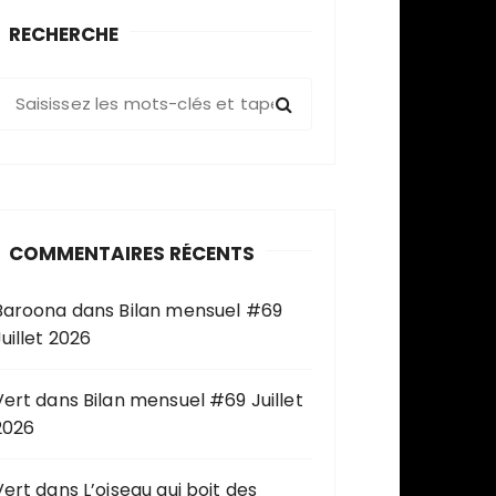
RECHERCHE
R
e
c
h
e
COMMENTAIRES RÉCENTS
c
h
Baroona
dans
Bilan mensuel #69
e
uillet 2026
p
o
u
Vert
dans
Bilan mensuel #69 Juillet
2026
Vert
dans
L’oiseau qui boit des