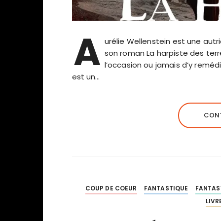
A
urélie Wellenstein est une autr
son roman La harpiste des terr
l’occasion ou jamais d’y reméd
est un…
CONT
COUP DE COEUR
FANTASTIQUE
FANTAS
LIVR