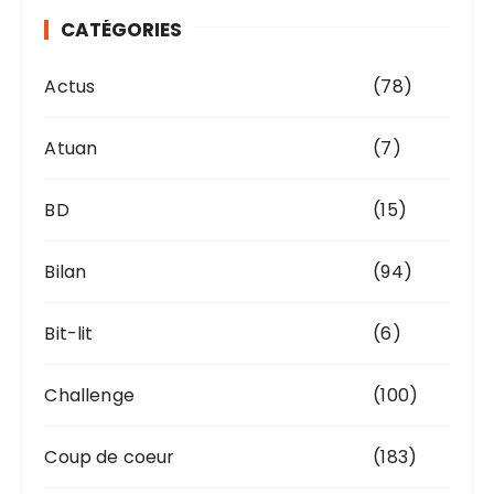
v
CATÉGORIES
e
s
Actus
(78)
Atuan
(7)
BD
(15)
Bilan
(94)
Bit-lit
(6)
Challenge
(100)
Coup de coeur
(183)