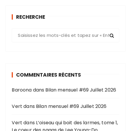
RECHERCHE
R
e
c
h
e
r
COMMENTAIRES RÉCENTS
c
h
Baroona
dans
Bilan mensuel #69 Juillet 2026
e
p
o
Vert
dans
Bilan mensuel #69 Juillet 2026
u
r
Vert
dans
L’oiseau qui boit des larmes, tome 1,
Le coeur des nagas de Lee Young-Do