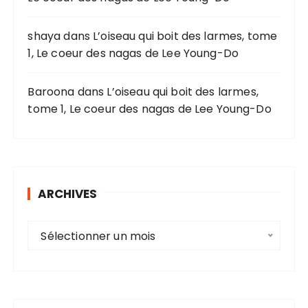
:
shaya
dans
L’oiseau qui boit des larmes, tome
1, Le coeur des nagas de Lee Young-Do
Baroona
dans
L’oiseau qui boit des larmes,
tome 1, Le coeur des nagas de Lee Young-Do
ARCHIVES
A
Sélectionner un mois
r
c
h
i