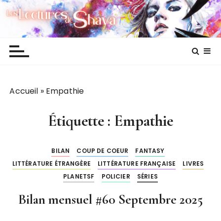
P
Les lectures de Shaya
a
s
s
e
r
a
Accueil
»
Empathie
u
c
o
Étiquette :
Empathie
n
t
BILAN
COUP DE COEUR
FANTASY
e
LITTÉRATURE ÉTRANGÈRE
LITTÉRATURE FRANÇAISE
LIVRES
n
PLANETSF
POLICIER
SÉRIES
u
Bilan mensuel #60 Septembre 2025