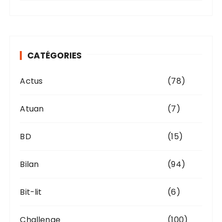
c
h
i
v
CATÉGORIES
e
s
Actus
(78)
Atuan
(7)
BD
(15)
Bilan
(94)
Bit-lit
(6)
Challenge
(100)