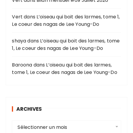
Vert
dans
Bilan mensuel #69 Juillet 2026
u
r
Vert
dans
L’oiseau qui boit des larmes, tome 1,
Le coeur des nagas de Lee Young-Do
:
shaya
dans
L’oiseau qui boit des larmes, tome
1, Le coeur des nagas de Lee Young-Do
Baroona
dans
L’oiseau qui boit des larmes,
tome 1, Le coeur des nagas de Lee Young-Do
ARCHIVES
A
Sélectionner un mois
r