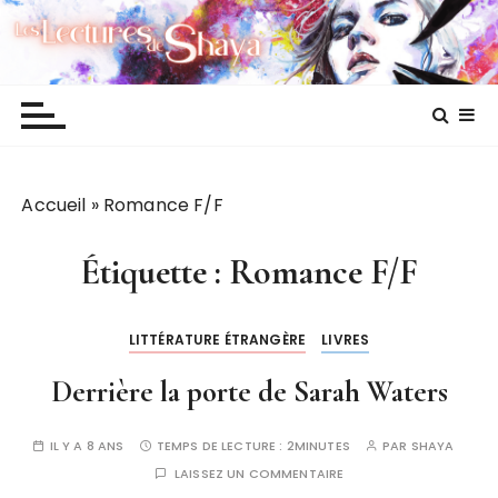
P
Les lectures de Shaya
a
s
s
e
r
a
Accueil
»
Romance F/F
u
c
o
Étiquette :
Romance F/F
n
t
LITTÉRATURE ÉTRANGÈRE
LIVRES
e
n
Derrière la porte de Sarah Waters
u
IL Y A 8 ANS
TEMPS DE LECTURE :
2MINUTES
PAR
SHAYA
LAISSEZ UN COMMENTAIRE