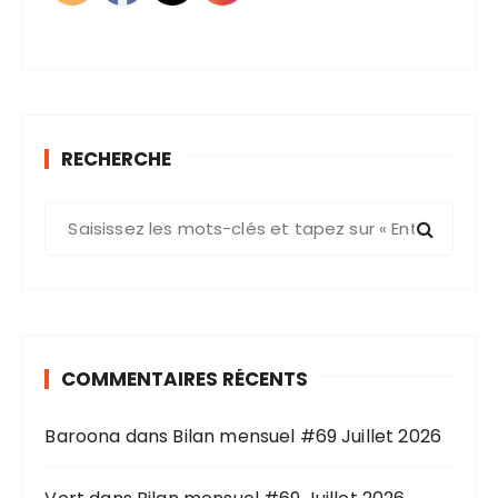
RECHERCHE
R
e
c
h
e
r
COMMENTAIRES RÉCENTS
c
h
Baroona
dans
Bilan mensuel #69 Juillet 2026
e
p
o