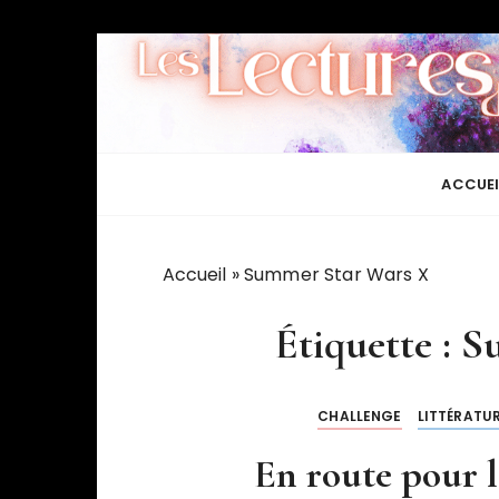
P
a
s
s
e
r
ACCUEI
a
u
c
Accueil
»
Summer Star Wars X
o
n
Étiquette :
S
t
e
n
CHALLENGE
LITTÉRATU
u
En route pour le