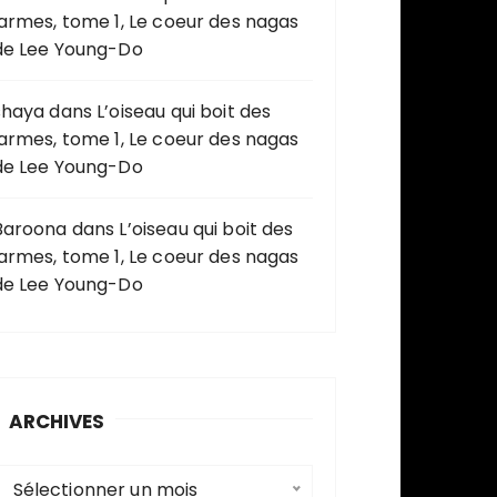
larmes, tome 1, Le coeur des nagas
de Lee Young-Do
shaya
dans
L’oiseau qui boit des
larmes, tome 1, Le coeur des nagas
de Lee Young-Do
Baroona
dans
L’oiseau qui boit des
larmes, tome 1, Le coeur des nagas
de Lee Young-Do
ARCHIVES
A
Sélectionner un mois