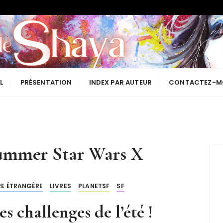
Les lectures de Shaya
L
PRÉSENTATION
INDEX PAR AUTEUR
CONTACTEZ-M
ummer Star Wars X
RE ÉTRANGÈRE
LIVRES
PLANETSF
SF
s challenges de l’été !