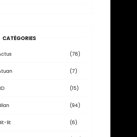
c
h
v
CATÉGORIES
e
Actus
(78)
Atuan
(7)
BD
(15)
Bilan
(94)
it-lit
(6)