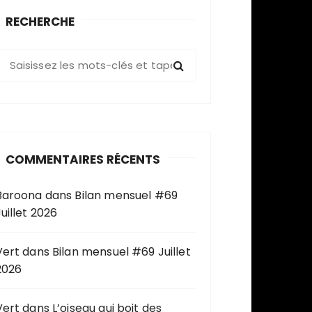
RECHERCHE
R
e
c
h
e
COMMENTAIRES RÉCENTS
c
h
Baroona
dans
Bilan mensuel #69
e
uillet 2026
p
o
u
Vert
dans
Bilan mensuel #69 Juillet
2026
Vert
dans
L’oiseau qui boit des