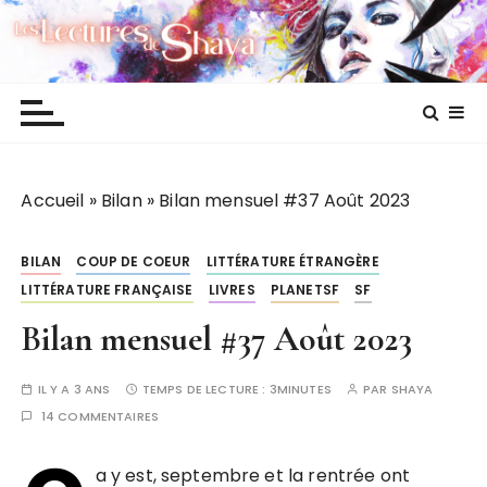
P
Les lectures de Shaya
a
s
s
e
r
a
Accueil
»
Bilan
»
Bilan mensuel #37 Août 2023
u
c
o
BILAN
COUP DE COEUR
LITTÉRATURE ÉTRANGÈRE
n
LITTÉRATURE FRANÇAISE
LIVRES
PLANETSF
SF
t
Bilan mensuel #37 Août 2023
e
n
u
IL Y A 3 ANS
TEMPS DE LECTURE :
3MINUTES
PAR
SHAYA
14 COMMENTAIRES
a y est, septembre et la rentrée ont