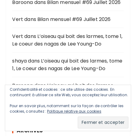
Baroona
dans
Bilan mensuel #69 Juillet 2026
e
p
o
Vert
dans
Bilan mensuel #69 Juillet 2026
u
r
Vert
dans
L’oiseau qui boit des larmes, tome 1,
Le coeur des nagas de Lee Young-Do
:
shaya
dans
L’oiseau qui boit des larmes, tome
1, Le coeur des nagas de Lee Young-Do
Baroona
dans
L’oiseau qui boit des larmes,
Confidentialité et cookies : ce site utilise des cookies. En
tome 1, Le coeur des nagas de Lee Young-Do
continuant à utiliser ce site Web, vous acceptez leur utilisation.
Pour en savoir plus, notamment sur la façon de contrôler les
cookies, consultez :
Politique relative aux cookies
ARCHIVES