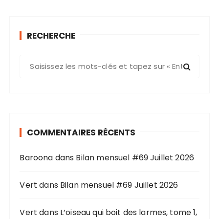
RECHERCHE
R
e
c
h
e
r
COMMENTAIRES RÉCENTS
c
h
Baroona
dans
Bilan mensuel #69 Juillet 2026
e
p
o
Vert
dans
Bilan mensuel #69 Juillet 2026
u
r
Vert
dans
L’oiseau qui boit des larmes, tome 1,