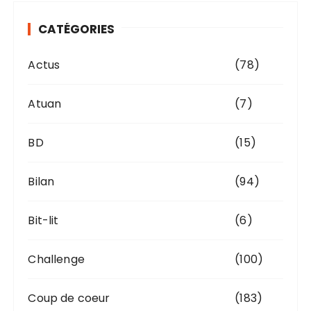
v
CATÉGORIES
e
s
Actus
(78)
Atuan
(7)
BD
(15)
Bilan
(94)
Bit-lit
(6)
Challenge
(100)
Coup de coeur
(183)