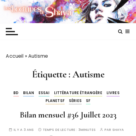
P
Les lectures de Shaya
a
s
s
e
r
a
Accueil
»
Autisme
u
c
o
Étiquette :
Autisme
n
t
BD
BILAN
ESSAI
LITTÉRATURE ÉTRANGÈRE
LIVRES
e
PLANETSF
SÉRIES
SF
n
u
Bilan mensuel #36 Juillet 2023
IL Y A 3 ANS
TEMPS DE LECTURE :
3MINUTES
PAR
SHAYA