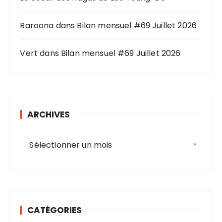
Baroona
dans
Bilan mensuel #69 Juillet 2026
Vert
dans
Bilan mensuel #69 Juillet 2026
ARCHIVES
A
Sélectionner un mois
r
c
h
i
v
CATÉGORIES
e