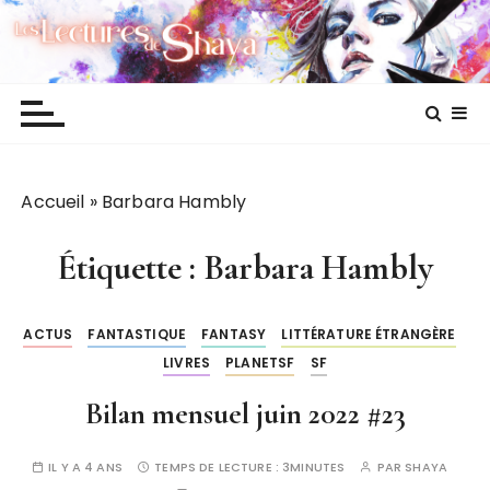
P
Les lectures de Shaya
a
s
s
e
r
a
Accueil
»
Barbara Hambly
u
c
o
Étiquette :
Barbara Hambly
n
t
ACTUS
FANTASTIQUE
FANTASY
LITTÉRATURE ÉTRANGÈRE
e
LIVRES
PLANETSF
SF
n
u
Bilan mensuel juin 2022 #23
IL Y A 4 ANS
TEMPS DE LECTURE :
3MINUTES
PAR
SHAYA