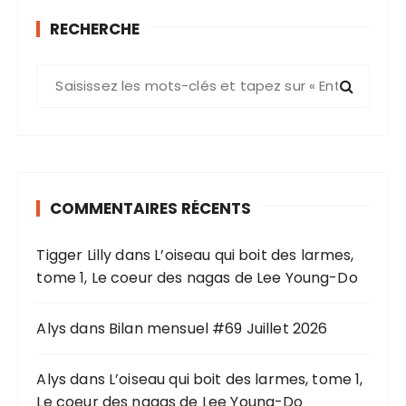
RECHERCHE
R
e
c
h
e
r
COMMENTAIRES RÉCENTS
c
h
Tigger Lilly
dans
L’oiseau qui boit des larmes,
e
tome 1, Le coeur des nagas de Lee Young-Do
p
o
u
Alys
dans
Bilan mensuel #69 Juillet 2026
r
Alys
dans
L’oiseau qui boit des larmes, tome 1,
:
Le coeur des nagas de Lee Young-Do