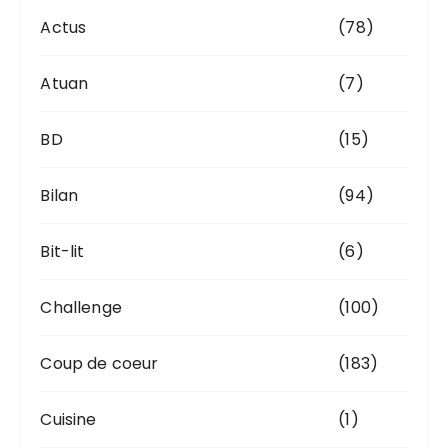
s
Actus
(78)
Atuan
(7)
BD
(15)
Bilan
(94)
Bit-lit
(6)
Challenge
(100)
Coup de coeur
(183)
Cuisine
(1)