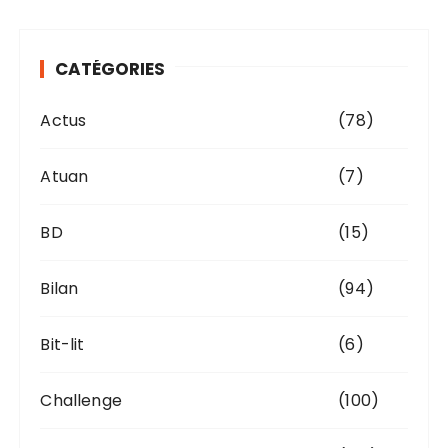
h
i
v
CATÉGORIES
e
s
Actus
(78)
Atuan
(7)
BD
(15)
Bilan
(94)
Bit-lit
(6)
Challenge
(100)