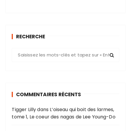
RECHERCHE
R
e
c
h
e
r
COMMENTAIRES RÉCENTS
c
h
Tigger Lilly
dans
L’oiseau qui boit des larmes,
e
tome 1, Le coeur des nagas de Lee Young-Do
p
o