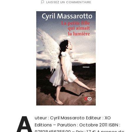
LAISSEZ UN COMMENTAIRE
A
uteur : Cyril Massaroto Editeur : XO
Editions – Parution : Octobre 2011 ISBN :
9782845635500 – Prix : 17 € A propos de