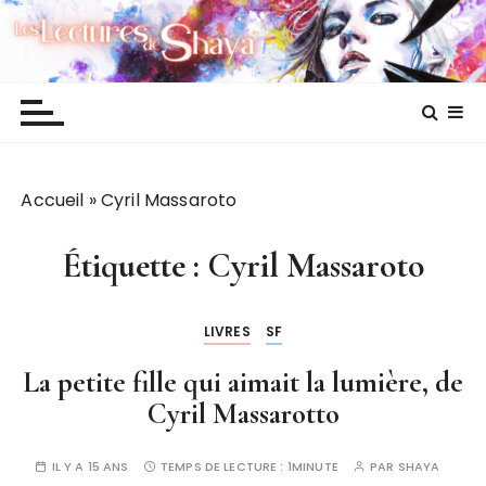
P
Les lectures de Shaya
a
s
s
e
r
a
Accueil
»
Cyril Massaroto
u
c
o
Étiquette :
Cyril Massaroto
n
t
LIVRES
SF
e
n
La petite fille qui aimait la lumière, de
u
Cyril Massarotto
IL Y A 15 ANS
TEMPS DE LECTURE :
1MINUTE
PAR
SHAYA