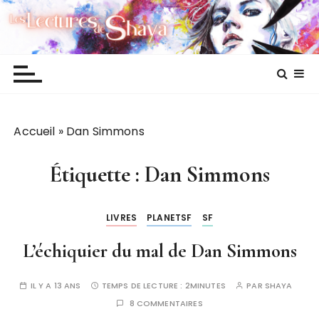
P
Les lectures de Shaya
a
s
s
e
r
a
Accueil
»
Dan Simmons
u
c
o
Étiquette :
Dan Simmons
n
t
LIVRES
PLANETSF
SF
e
n
L’échiquier du mal de Dan Simmons
u
IL Y A 13 ANS
TEMPS DE LECTURE :
2MINUTES
PAR
SHAYA
8 COMMENTAIRES