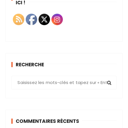
ICI !
RECHERCHE
R
e
c
h
e
r
COMMENTAIRES RÉCENTS
c