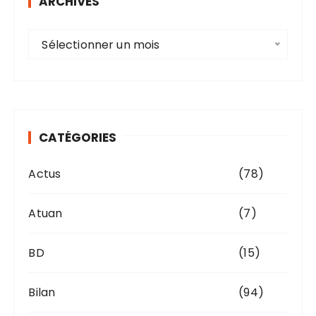
ARCHIVES
A
Sélectionner un mois
r
c
h
i
v
CATÉGORIES
e
s
Actus
(78)
Atuan
(7)
BD
(15)
Bilan
(94)