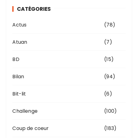
v
CATÉGORIES
e
s
Actus
(78)
Atuan
(7)
BD
(15)
Bilan
(94)
Bit-lit
(6)
Challenge
(100)
Coup de coeur
(183)