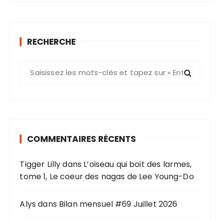
RECHERCHE
R
e
c
h
e
r
COMMENTAIRES RÉCENTS
c
h
Tigger Lilly
dans
L’oiseau qui boit des larmes,
e
tome 1, Le coeur des nagas de Lee Young-Do
p
o
u
Alys
dans
Bilan mensuel #69 Juillet 2026
r