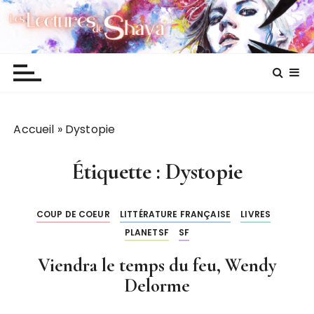
P
Les lectures de Shaya
a
s
s
e
r
a
Accueil
»
Dystopie
u
c
o
Étiquette :
Dystopie
n
t
COUP DE COEUR
LITTÉRATURE FRANÇAISE
LIVRES
e
PLANETSF
SF
n
u
Viendra le temps du feu, Wendy
Delorme