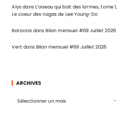
Alys
dans
L’oiseau qui boit des larmes, tome 1,
:
Le coeur des nagas de Lee Young-Do
Baroona
dans
Bilan mensuel #69 Juillet 2026
Vert
dans
Bilan mensuel #69 Juillet 2026
ARCHIVES
A
Sélectionner un mois
r
c
h
i