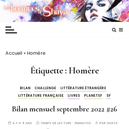
P
Les lectures de Shaya
a
s
s
e
r
a
Accueil
»
Homère
u
c
o
Étiquette :
Homère
n
t
BILAN
CHALLENGE
LITTÉRATURE ÉTRANGÈRE
e
LITTÉRATURE FRANÇAISE
LIVRES
PLANETSF
SF
n
u
Bilan mensuel septembre 2022 #26
IL Y A 4 ANS
TEMPS DE LECTURE :
4MINUTES
PAR
SHAYA