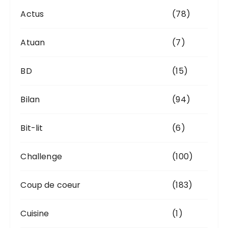
s
Actus
(78)
Atuan
(7)
BD
(15)
Bilan
(94)
Bit-lit
(6)
Challenge
(100)
Coup de coeur
(183)
Cuisine
(1)