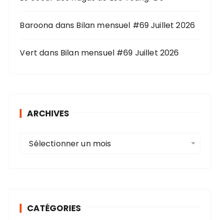
Baroona
dans
Bilan mensuel #69 Juillet 2026
Vert
dans
Bilan mensuel #69 Juillet 2026
ARCHIVES
A
Sélectionner un mois
r
c
h
i
v
CATÉGORIES
e