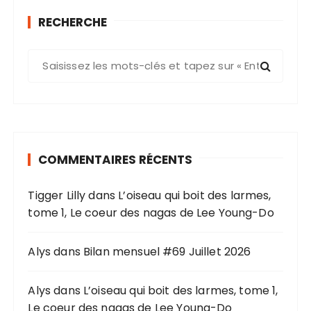
RECHERCHE
R
e
c
h
e
r
COMMENTAIRES RÉCENTS
c
h
Tigger Lilly
dans
L’oiseau qui boit des larmes,
e
tome 1, Le coeur des nagas de Lee Young-Do
p
o
u
Alys
dans
Bilan mensuel #69 Juillet 2026
r
Alys
dans
L’oiseau qui boit des larmes, tome 1,
:
Le coeur des nagas de Lee Young-Do