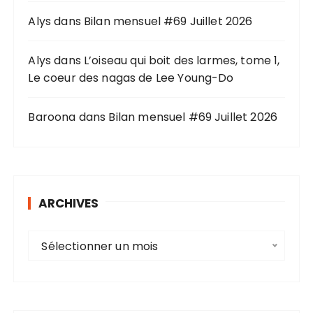
:
Alys
dans
Bilan mensuel #69 Juillet 2026
Alys
dans
L’oiseau qui boit des larmes, tome 1,
Le coeur des nagas de Lee Young-Do
Baroona
dans
Bilan mensuel #69 Juillet 2026
ARCHIVES
A
Sélectionner un mois
r
c
h
i