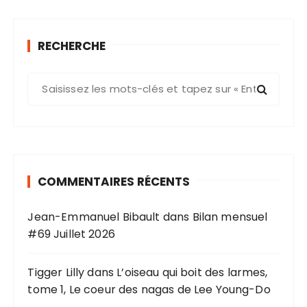
RECHERCHE
R
e
c
h
e
r
COMMENTAIRES RÉCENTS
c
h
Jean-Emmanuel Bibault
dans
Bilan mensuel
e
#69 Juillet 2026
p
o
u
Tigger Lilly
dans
L’oiseau qui boit des larmes,
r
tome 1, Le coeur des nagas de Lee Young-Do