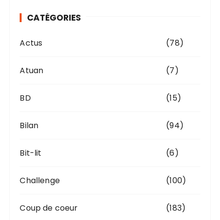
v
CATÉGORIES
e
s
Actus
(78)
Atuan
(7)
BD
(15)
Bilan
(94)
Bit-lit
(6)
Challenge
(100)
Coup de coeur
(183)