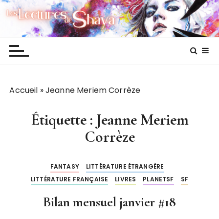
P
Les lectures de Shaya
a
s
s
e
r
a
Accueil
»
Jeanne Meriem Corrèze
u
c
o
Étiquette :
Jeanne Meriem
n
Corrèze
t
e
n
FANTASY
LITTÉRATURE ÉTRANGÈRE
u
LITTÉRATURE FRANÇAISE
LIVRES
PLANETSF
SF
Bilan mensuel janvier #18