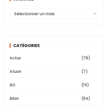
A
Sélectionner un mois
r
c
h
i
v
CATÉGORIES
e
s
Actus
(78)
Atuan
(7)
BD
(15)
Bilan
(94)