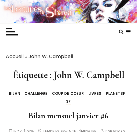
P
Les lectures de Shaya
a
s
s
e
r
a
Accueil
»
John W. Campbell
u
c
o
Étiquette :
John W. Campbell
n
t
BILAN
CHALLENGE
COUP DE COEUR
LIVRES
PLANETSF
e
SF
n
u
Bilan mensuel janvier #6
IL Y A 6 ANS
TEMPS DE LECTURE :
4MINUTES
PAR
SHAYA