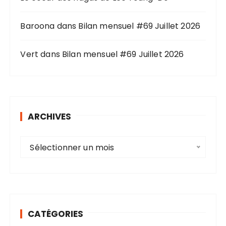
Baroona
dans
Bilan mensuel #69 Juillet 2026
Vert
dans
Bilan mensuel #69 Juillet 2026
ARCHIVES
A
Sélectionner un mois
r
c
h
i
v
CATÉGORIES
e