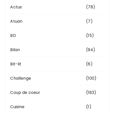
s
Actus
(78)
Atuan
(7)
BD
(15)
Bilan
(94)
Bit-lit
(6)
Challenge
(100)
Coup de coeur
(183)
Cuisine
(1)