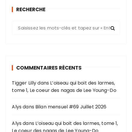
RECHERCHE
R
e
c
h
e
r
COMMENTAIRES RÉCENTS
c
h
Tigger Lilly
dans
L’oiseau qui boit des larmes,
e
tome 1, Le coeur des nagas de Lee Young-Do
p
o
u
Alys
dans
Bilan mensuel #69 Juillet 2026
r
Alys
dans
L’oiseau qui boit des larmes, tome 1,
:
Le coeur des nagas de Lee Young-Do