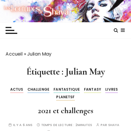
P
Les lectures de Shaya
a
s
s
e
r
a
Accueil
»
Julian May
u
c
o
Étiquette :
Julian May
n
t
ACTUS
CHALLENGE
FANTASTIQUE
FANTASY
LIVRES
e
PLANETSF
n
u
2021 et challenges
IL Y A 6 ANS
TEMPS DE LECTURE :
2MINUTES
PAR
SHAYA