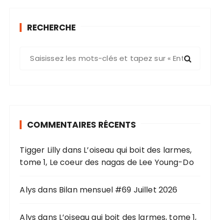
RECHERCHE
R
e
c
h
e
r
COMMENTAIRES RÉCENTS
c
h
Tigger Lilly
dans
L’oiseau qui boit des larmes,
e
tome 1, Le coeur des nagas de Lee Young-Do
p
o
u
Alys
dans
Bilan mensuel #69 Juillet 2026
r
Alys
dans
L’oiseau qui boit des larmes, tome 1,