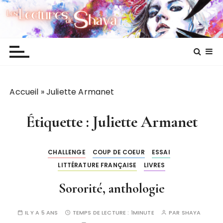
P
Les lectures de Shaya
a
s
s
e
r
a
Accueil
»
Juliette Armanet
u
c
o
Étiquette :
Juliette Armanet
n
t
CHALLENGE
COUP DE COEUR
ESSAI
e
LITTÉRATURE FRANÇAISE
LIVRES
n
u
Sororité, anthologie
IL Y A 5 ANS
TEMPS DE LECTURE :
1MINUTE
PAR
SHAYA