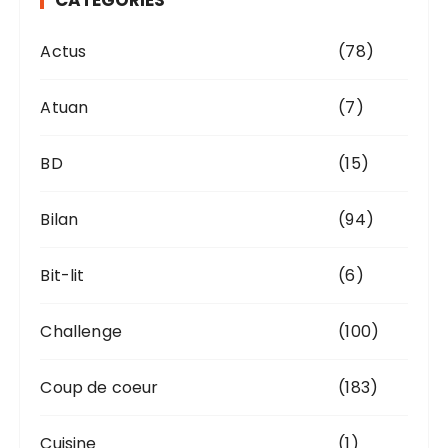
CATÉGORIES
e
s
Actus
(78)
Atuan
(7)
BD
(15)
Bilan
(94)
Bit-lit
(6)
Challenge
(100)
Coup de coeur
(183)
Cuisine
(1)