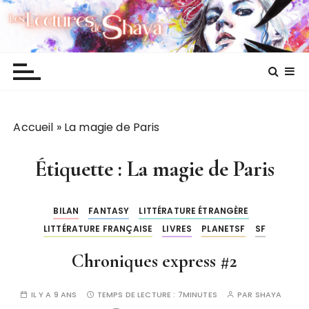
P
Les lectures de Shaya
a
s
s
e
r
a
Accueil
»
La magie de Paris
u
c
o
Étiquette :
La magie de Paris
n
t
BILAN
FANTASY
LITTÉRATURE ÉTRANGÈRE
e
LITTÉRATURE FRANÇAISE
LIVRES
PLANETSF
SF
n
u
Chroniques express #2
IL Y A 9 ANS
TEMPS DE LECTURE :
7MINUTES
PAR
SHAYA