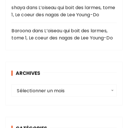
shaya
dans
L’oiseau qui boit des larmes, tome
1, Le coeur des nagas de Lee Young-Do
Baroona
dans
L’oiseau qui boit des larmes,
tome 1, Le coeur des nagas de Lee Young-Do
ARCHIVES
A
Sélectionner un mois
r
c
h
i
v