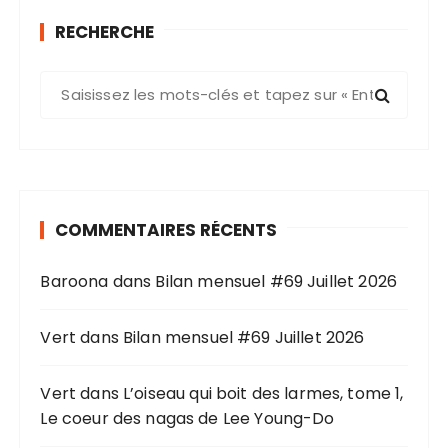
RECHERCHE
R
e
c
h
e
r
COMMENTAIRES RÉCENTS
c
h
Baroona
dans
Bilan mensuel #69 Juillet 2026
e
p
o
Vert
dans
Bilan mensuel #69 Juillet 2026
u
r
Vert
dans
L’oiseau qui boit des larmes, tome 1,
Le coeur des nagas de Lee Young-Do
: