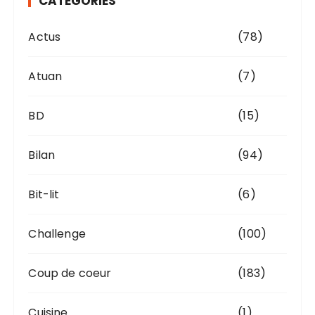
CATÉGORIES
e
s
Actus
(78)
Atuan
(7)
BD
(15)
Bilan
(94)
Bit-lit
(6)
Challenge
(100)
Coup de coeur
(183)
Cuisine
(1)