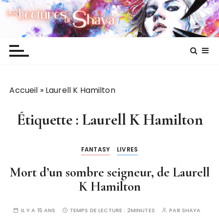
P
Les lectures de Shaya
a
s
s
e
r
a
Accueil
»
Laurell K Hamilton
u
c
o
Étiquette :
Laurell K Hamilton
n
t
FANTASY
LIVRES
e
n
Mort d’un sombre seigneur, de Laurell
u
K Hamilton
IL Y A 15 ANS
TEMPS DE LECTURE :
2MINUTES
PAR
SHAYA