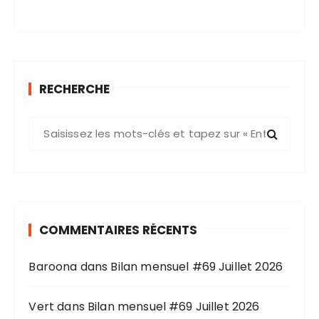
RECHERCHE
R
e
c
h
e
r
COMMENTAIRES RÉCENTS
c
h
Baroona
dans
Bilan mensuel #69 Juillet 2026
e
p
o
Vert
dans
Bilan mensuel #69 Juillet 2026