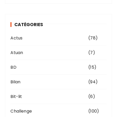
c
h
i
v
CATÉGORIES
e
s
Actus
(78)
Atuan
(7)
BD
(15)
Bilan
(94)
Bit-lit
(6)
Challenge
(100)