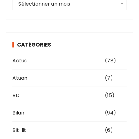
A
Sélectionner un mois
r
c
h
i
v
CATÉGORIES
e
s
Actus
(78)
Atuan
(7)
BD
(15)
Bilan
(94)
Bit-lit
(6)