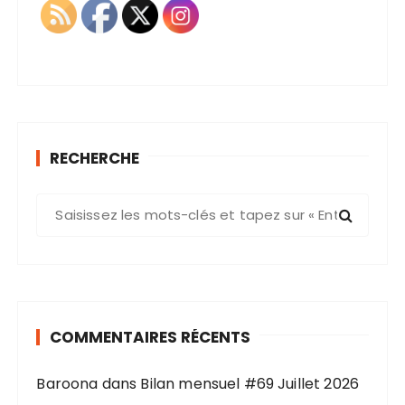
RECHERCHE
R
e
c
h
e
r
COMMENTAIRES RÉCENTS
c
h
Baroona
dans
Bilan mensuel #69 Juillet 2026
e