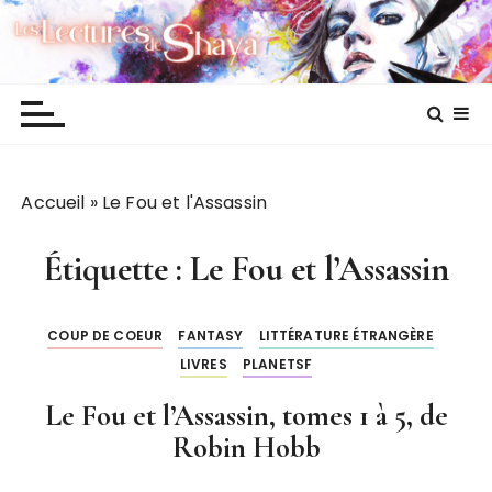
P
Les lectures de Shaya
a
s
s
e
r
a
Accueil
»
Le Fou et l'Assassin
u
c
o
Étiquette :
Le Fou et l’Assassin
n
t
COUP DE COEUR
FANTASY
LITTÉRATURE ÉTRANGÈRE
e
LIVRES
PLANETSF
n
u
Le Fou et l’Assassin, tomes 1 à 5, de
Robin Hobb