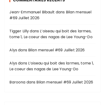
COMMENTAIRES RÉCENTS
c
h
Jean-Emmanuel Bibault
dans
Bilan mensuel
e
#69 Juillet 2026
p
o
u
Tigger Lilly
dans
L’oiseau qui boit des larmes,
r
tome 1, Le coeur des nagas de Lee Young-Do
:
Alys
dans
Bilan mensuel #69 Juillet 2026
Alys
dans
L’oiseau qui boit des larmes, tome 1,
Le coeur des nagas de Lee Young-Do
Baroona
dans
Bilan mensuel #69 Juillet 2026