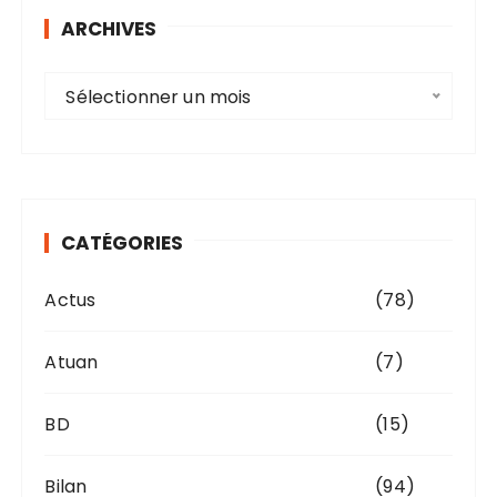
ARCHIVES
A
Sélectionner un mois
r
c
h
i
v
CATÉGORIES
e
s
Actus
(78)
Atuan
(7)
BD
(15)
Bilan
(94)