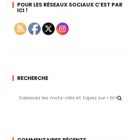
POUR LES RÉSEAUX SOCIAUX C’EST PAR
ICI !
RECHERCHE
R
e
c
h
e
r