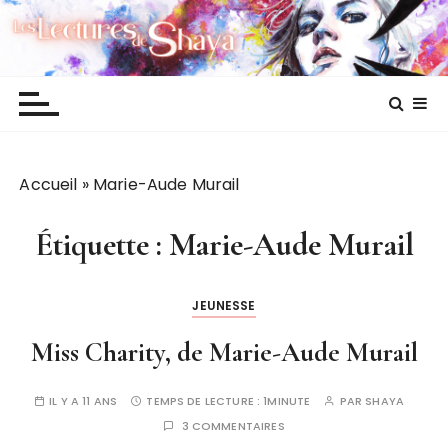
P
Les lectures de Shaya
a
s
s
e
r
a
Accueil
»
Marie-Aude Murail
u
c
o
Étiquette :
Marie-Aude Murail
n
t
JEUNESSE
e
n
Miss Charity, de Marie-Aude Murail
u
IL Y A 11 ANS
TEMPS DE LECTURE :
1MINUTE
PAR
SHAYA
3 COMMENTAIRES