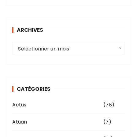
ARCHIVES
A
Sélectionner un mois
r
c
h
i
v
CATÉGORIES
e
s
Actus
(78)
Atuan
(7)