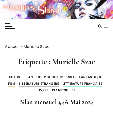
P
Les lectures de Shaya
a
s
s
e
r
a
Accueil
»
Murielle Szac
u
c
o
Étiquette :
Murielle Szac
n
t
ACTUS
BILAN
COUP DE COEUR
ESSAI
FANTASTIQUE
e
FILM
LITTÉRATURE ÉTRANGÈRE
LITTÉRATURE FRANÇAISE
n
LIVRES
PLANETSF
SF
u
Bilan mensuel #46 Mai 2024