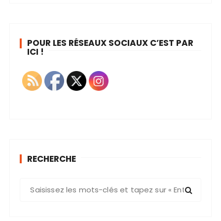
POUR LES RÉSEAUX SOCIAUX C’EST PAR
ICI !
RECHERCHE
R
e
c
h