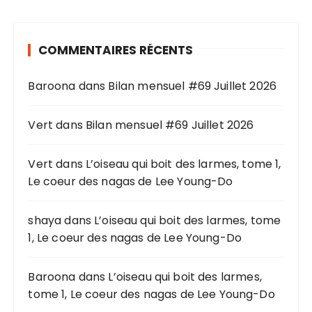
e
r
COMMENTAIRES RÉCENTS
c
h
Baroona
dans
Bilan mensuel #69 Juillet 2026
e
p
o
Vert
dans
Bilan mensuel #69 Juillet 2026
u
r
Vert
dans
L’oiseau qui boit des larmes, tome 1,
Le coeur des nagas de Lee Young-Do
:
shaya
dans
L’oiseau qui boit des larmes, tome
1, Le coeur des nagas de Lee Young-Do
Baroona
dans
L’oiseau qui boit des larmes,
tome 1, Le coeur des nagas de Lee Young-Do