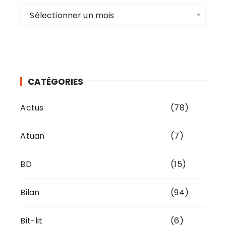
A
Sélectionner un mois
r
c
h
i
v
CATÉGORIES
e
s
Actus
(78)
Atuan
(7)
BD
(15)
Bilan
(94)
Bit-lit
(6)