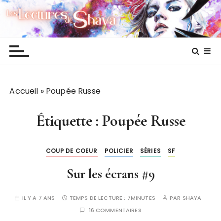
P
Les lectures de Shaya
a
s
s
e
r
a
Accueil
»
Poupée Russe
u
c
o
Étiquette :
Poupée Russe
n
t
COUP DE COEUR
POLICIER
SÉRIES
SF
e
n
Sur les écrans #9
u
IL Y A 7 ANS
TEMPS DE LECTURE :
7MINUTES
PAR
SHAYA
16 COMMENTAIRES