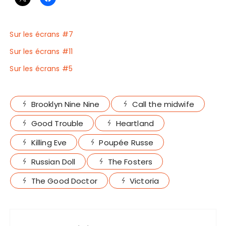
Sur les écrans #7
Sur les écrans #11
Sur les écrans #5
Brooklyn Nine Nine
Call the midwife
Good Trouble
Heartland
Killing Eve
Poupée Russe
Russian Doll
The Fosters
The Good Doctor
Victoria