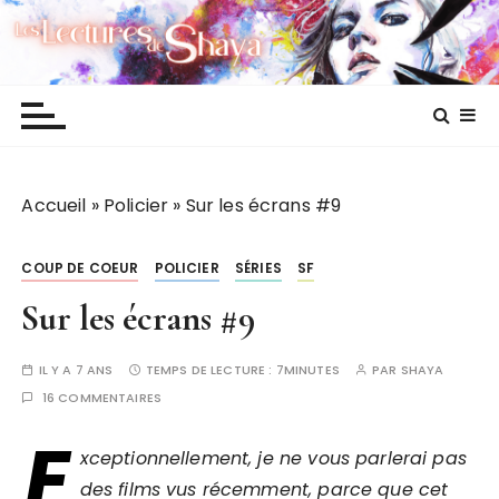
P
Les lectures de Shaya
a
s
s
e
r
a
Accueil
»
Policier
»
Sur les écrans #9
u
c
o
COUP DE COEUR
POLICIER
SÉRIES
SF
n
Sur les écrans #9
t
e
IL Y A 7 ANS
TEMPS DE LECTURE :
7MINUTES
PAR
SHAYA
n
16 COMMENTAIRES
u
E
xceptionnellement, je ne vous parlerai pas
des films vus récemment, parce que cet