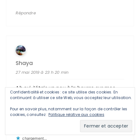
Répondre
Shaya
27 mai 2019 à 23 h 20 min
Ah oui, j’étais un peu à la bourre sur mes
Confidentialité et cookies : ce site utilise des cookies. En
chroniques de séries ^^ Je comprends
continuant à utiliser ce site Web, vous acceptez leur utilisation.
pour Brooklyn 99, c’est chouette mais c’est
Pour en savoir plus, notamment sur la façon de contrôler les
pas non plus la série du siècle quoi. Tu
cookies, consultez :
Politique relative aux cookies
aimes la saison 2 de Killing Eve ? Je ne l’ai
pas encore vue, c’est ma priorité !
chargement…