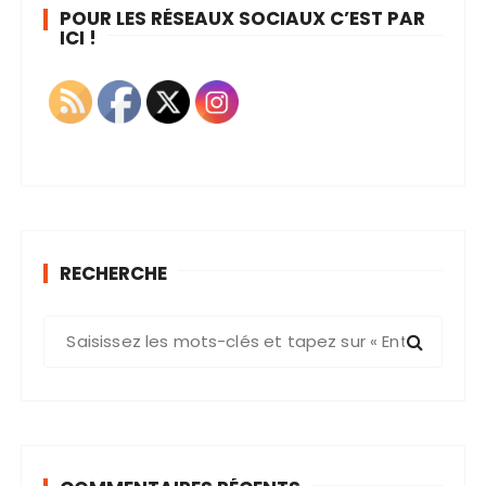
POUR LES RÉSEAUX SOCIAUX C’EST PAR
ICI !
RECHERCHE
R
e
c
h
e
r