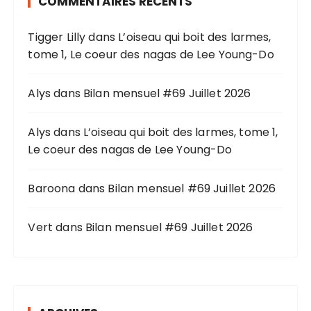
COMMENTAIRES RÉCENTS
c
h
Tigger Lilly
dans
L’oiseau qui boit des larmes,
e
tome 1, Le coeur des nagas de Lee Young-Do
p
o
u
Alys
dans
Bilan mensuel #69 Juillet 2026
r
Alys
dans
L’oiseau qui boit des larmes, tome 1,
:
Le coeur des nagas de Lee Young-Do
Baroona
dans
Bilan mensuel #69 Juillet 2026
Vert
dans
Bilan mensuel #69 Juillet 2026