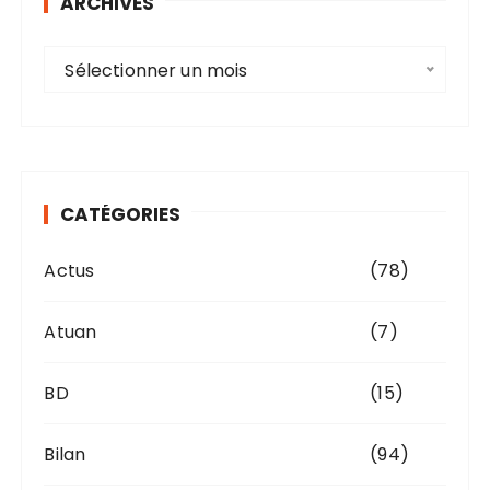
ARCHIVES
A
Sélectionner un mois
r
c
h
i
v
CATÉGORIES
e
s
Actus
(78)
Atuan
(7)
BD
(15)
Bilan
(94)