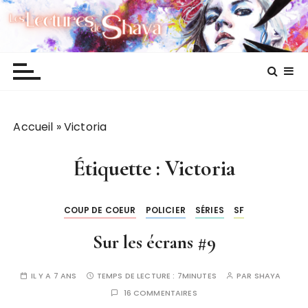
P
Les lectures de Shaya
a
s
s
e
r
a
Accueil
»
Victoria
u
c
o
Étiquette :
Victoria
n
t
COUP DE COEUR
POLICIER
SÉRIES
SF
e
n
Sur les écrans #9
u
IL Y A 7 ANS
TEMPS DE LECTURE :
7MINUTES
PAR
SHAYA
16 COMMENTAIRES