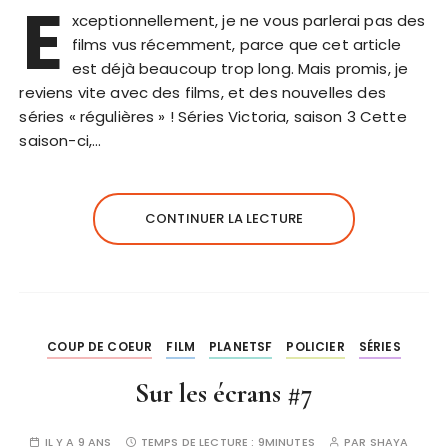
E
xceptionnellement, je ne vous parlerai pas des
films vus récemment, parce que cet article
est déjà beaucoup trop long. Mais promis, je
reviens vite avec des films, et des nouvelles des
séries « régulières » ! Séries Victoria, saison 3 Cette
saison-ci,…
CONTINUER LA LECTURE
COUP DE COEUR
FILM
PLANETSF
POLICIER
SÉRIES
Sur les écrans #7
IL Y A 9 ANS
TEMPS DE LECTURE :
9MINUTES
PAR
SHAYA