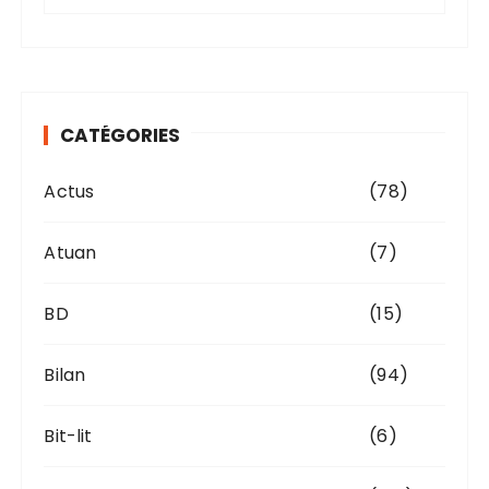
r
c
h
i
v
CATÉGORIES
e
s
Actus
(78)
Atuan
(7)
BD
(15)
Bilan
(94)
Bit-lit
(6)