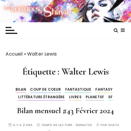
P
Les lectures de Shaya
a
s
s
e
r
a
Accueil
»
Walter Lewis
u
c
o
Étiquette :
Walter Lewis
n
t
BILAN
COUP DE COEUR
FANTASTIQUE
FANTASY
e
LITTÉRATURE ÉTRANGÈRE
LIVRES
PLANETSF
SF
n
u
Bilan mensuel #43 Février 2024
IL Y A 2 ANS
TEMPS DE LECTURE :
3MINUTES
PAR
SHAYA