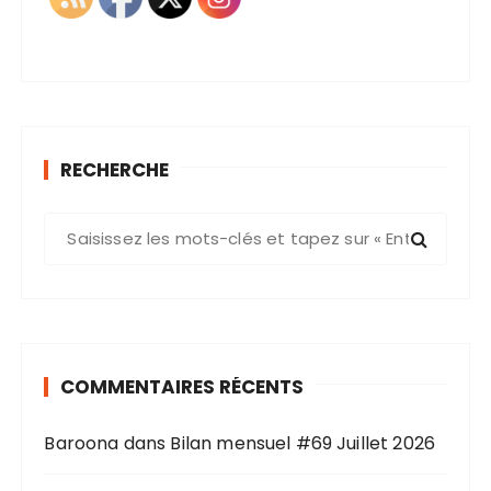
RECHERCHE
R
e
c
h
e
r
COMMENTAIRES RÉCENTS
c
h
Baroona
dans
Bilan mensuel #69 Juillet 2026
e
p