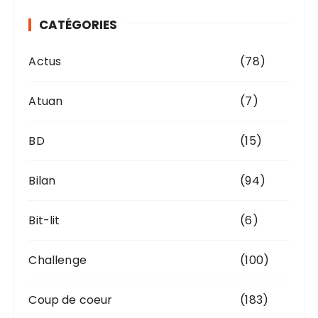
v
CATÉGORIES
e
s
Actus
(78)
Atuan
(7)
BD
(15)
Bilan
(94)
Bit-lit
(6)
Challenge
(100)
Coup de coeur
(183)