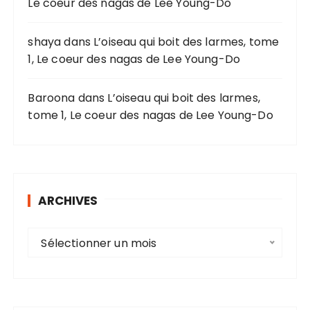
Le coeur des nagas de Lee Young-Do
:
shaya
dans
L’oiseau qui boit des larmes, tome
1, Le coeur des nagas de Lee Young-Do
Baroona
dans
L’oiseau qui boit des larmes,
tome 1, Le coeur des nagas de Lee Young-Do
ARCHIVES
A
Sélectionner un mois
r
c
h
i