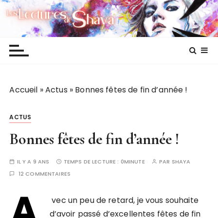
P
Les lectures de Shaya
a
s
s
e
r
a
Accueil
»
Actus
»
Bonnes fêtes de fin d’année !
u
c
o
ACTUS
n
Bonnes fêtes de fin d’année !
t
e
IL Y A 9 ANS
TEMPS DE LECTURE :
0MINUTE
PAR
SHAYA
n
12 COMMENTAIRES
u
A
vec un peu de retard, je vous souhaite
d’avoir passé d’excellentes fêtes de fin