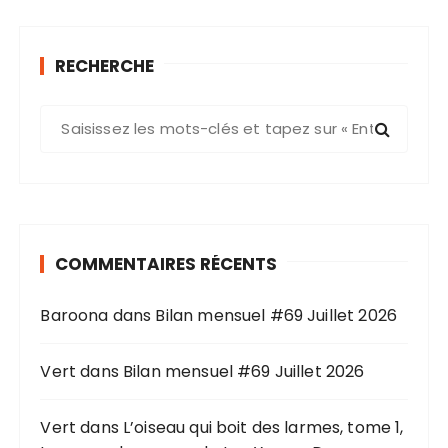
RECHERCHE
R
e
c
h
e
r
COMMENTAIRES RÉCENTS
c
h
Baroona
dans
Bilan mensuel #69 Juillet 2026
e
p
o
Vert
dans
Bilan mensuel #69 Juillet 2026
u
r
Vert
dans
L’oiseau qui boit des larmes, tome 1,