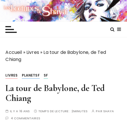
P
Les lectures de Shaya
a
s
s
e
r
a
Accueil
»
Livres
»
La tour de Babylone, de Ted
u
Chiang
c
o
n
LIVRES
PLANETSF
SF
t
La tour de Babylone, de Ted
e
n
Chiang
u
IL Y A 16 ANS
TEMPS DE LECTURE :
2MINUTES
PAR
SHAYA
4 COMMENTAIRES