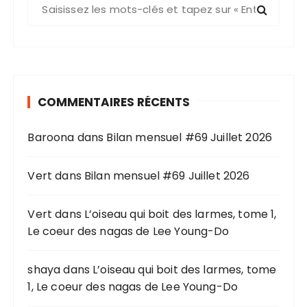
R
e
c
h
e
r
COMMENTAIRES RÉCENTS
c
h
Baroona
dans
Bilan mensuel #69 Juillet 2026
e
p
o
Vert
dans
Bilan mensuel #69 Juillet 2026
u
r
Vert
dans
L’oiseau qui boit des larmes, tome 1,
Le coeur des nagas de Lee Young-Do
:
shaya
dans
L’oiseau qui boit des larmes, tome
1, Le coeur des nagas de Lee Young-Do