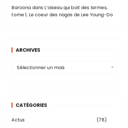
Baroona
dans
L’oiseau qui boit des larmes,
tome 1, Le coeur des nagas de Lee Young-Do
ARCHIVES
A
Sélectionner un mois
r
c
h
i
v
CATÉGORIES
e
s
Actus
(78)