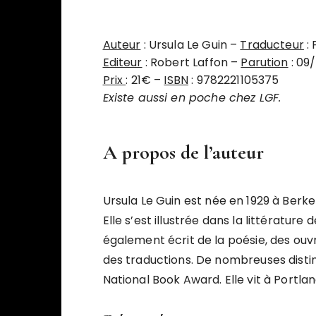
Auteur
: Ursula Le Guin –
Traducteur
: 
Editeur
: Robert Laffon –
Parution
: 09
Prix
: 21€ –
ISBN
: 9782221105375
Existe aussi en poche chez LGF.
A propos de l’auteur
Ursula Le Guin est née en 1929 à Berkel
Elle s’est illustrée dans la littératur
également écrit de la poésie, des ouv
des traductions. De nombreuses disti
National Book Award. Elle vit à Portlan