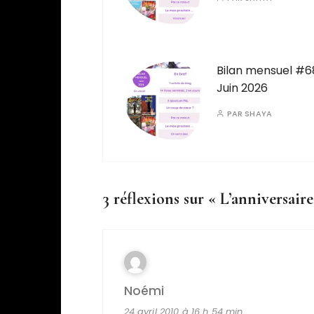
Bilan mensuel #6
Juin 2026
PAR
SHAYA
3 réflexions sur «
L’anniversair
Noémi
24 avril 2010 à 16 h 54 min