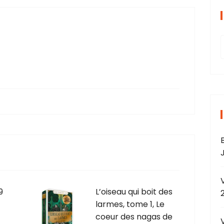
r
J
r
9
L’oiseau qui boit des
larmes, tome 1, Le
:
coeur des nagas de