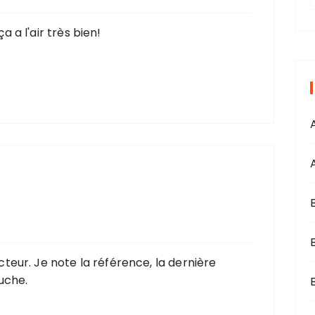
r
 a l'air très bien!
i
s
teur. Je note la référence, la dernière
uche.
B