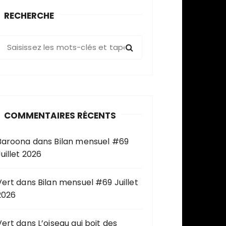
RECHERCHE
R
e
c
h
e
COMMENTAIRES RÉCENTS
c
h
Baroona
dans
Bilan mensuel #69
e
uillet 2026
p
o
u
Vert
dans
Bilan mensuel #69 Juillet
2026
Vert
dans
L’oiseau qui boit des