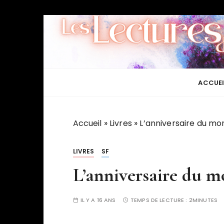
P
a
s
s
e
r
ACCUEI
a
u
c
Accueil
»
Livres
»
L’anniversaire du mon
o
n
LIVRES
SF
t
L’anniversaire du m
e
n
u
IL Y A 16 ANS
TEMPS DE LECTURE :
2MINUTES