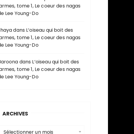
larmes, tome 1, Le coeur des nagas
de Lee Young-Do
shaya
dans
L’oiseau qui boit des
larmes, tome 1, Le coeur des nagas
de Lee Young-Do
Baroona
dans
L’oiseau qui boit des
larmes, tome 1, Le coeur des nagas
de Lee Young-Do
ARCHIVES
A
Sélectionner un mois