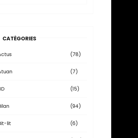
c
h
v
CATÉGORIES
e
Actus
(78)
Atuan
(7)
BD
(15)
Bilan
(94)
it-lit
(6)