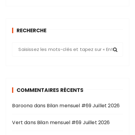
RECHERCHE
R
e
c
h
e
r
COMMENTAIRES RÉCENTS
c
h
Baroona
dans
Bilan mensuel #69 Juillet 2026
e
p
o
Vert
dans
Bilan mensuel #69 Juillet 2026
u