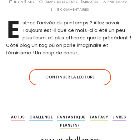
IL Y A 5 ANS
TEMPS DE LECTURE :
6MINUTES
PAR
SHAYA
11 COMMENTAIRES
E
st-ce l’arrivée du printemps ? Allez savoir.
Toujours est-il que ce mois-ci a été un peu
plus fourni et plus efficace que le précédent !
Côté blog Un tag où on parle imaginaire et
féminisme ! Un coup de coeur…
CONTINUER LA LECTURE
ACTUS
CHALLENGE
FANTASTIQUE
FANTASY
LIVRES
PLANETSF
2021 et challenges