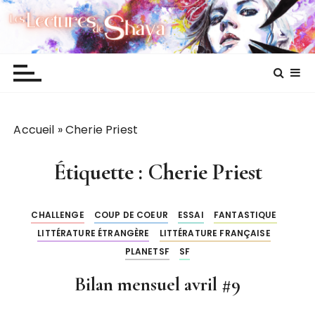
P
Les lectures de Shaya
a
s
s
e
r
a
Accueil
»
Cherie Priest
u
c
o
Étiquette :
Cherie Priest
n
t
CHALLENGE
COUP DE COEUR
ESSAI
FANTASTIQUE
e
LITTÉRATURE ÉTRANGÈRE
LITTÉRATURE FRANÇAISE
n
PLANETSF
SF
u
Bilan mensuel avril #9