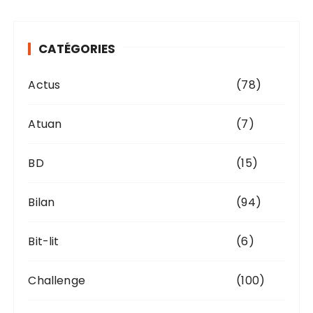
h
i
v
CATÉGORIES
e
s
Actus
(78)
Atuan
(7)
BD
(15)
Bilan
(94)
Bit-lit
(6)
Challenge
(100)