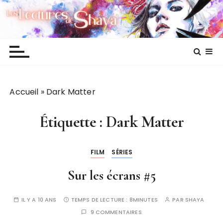
P
Les lectures de Shaya
a
s
s
e
r
a
Accueil
»
Dark Matter
u
c
o
Étiquette :
Dark Matter
n
t
FILM
SÉRIES
e
n
Sur les écrans #5
u
IL Y A 10 ANS
TEMPS DE LECTURE :
8MINUTES
PAR
SHAYA
9 COMMENTAIRES