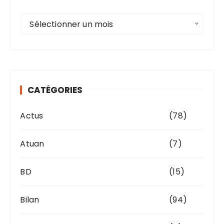
A
Sélectionner un mois
r
c
h
i
v
CATÉGORIES
e
s
Actus
(78)
Atuan
(7)
BD
(15)
Bilan
(94)