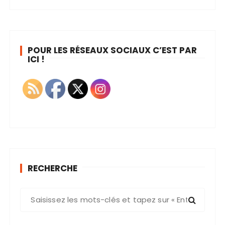
POUR LES RÉSEAUX SOCIAUX C’EST PAR
ICI !
RECHERCHE
R
e
c