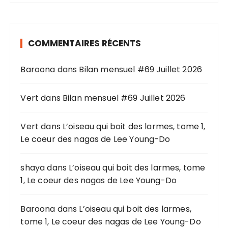
h
e
r
COMMENTAIRES RÉCENTS
c
h
Baroona
dans
Bilan mensuel #69 Juillet 2026
e
p
o
Vert
dans
Bilan mensuel #69 Juillet 2026
u
r
Vert
dans
L’oiseau qui boit des larmes, tome 1,
Le coeur des nagas de Lee Young-Do
:
shaya
dans
L’oiseau qui boit des larmes, tome
1, Le coeur des nagas de Lee Young-Do
Baroona
dans
L’oiseau qui boit des larmes,
tome 1, Le coeur des nagas de Lee Young-Do