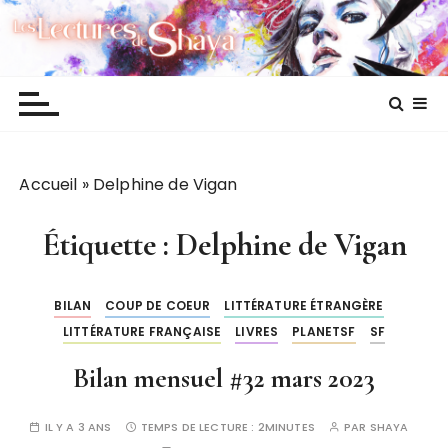
P
Les lectures de Shaya
a
s
s
e
r
a
Accueil
»
Delphine de Vigan
u
c
o
Étiquette :
Delphine de Vigan
n
t
BILAN
COUP DE COEUR
LITTÉRATURE ÉTRANGÈRE
e
LITTÉRATURE FRANÇAISE
LIVRES
PLANETSF
SF
n
u
Bilan mensuel #32 mars 2023
IL Y A 3 ANS
TEMPS DE LECTURE :
2MINUTES
PAR
SHAYA