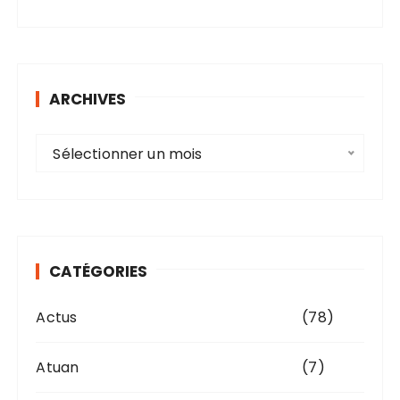
ARCHIVES
A
Sélectionner un mois
r
c
h
i
v
CATÉGORIES
e
s
Actus
(78)
Atuan
(7)