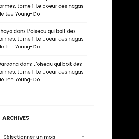
larmes, tome 1, Le coeur des nagas
de Lee Young-Do
shaya
dans
L’oiseau qui boit des
larmes, tome 1, Le coeur des nagas
de Lee Young-Do
Baroona
dans
L’oiseau qui boit des
larmes, tome 1, Le coeur des nagas
de Lee Young-Do
ARCHIVES
A
Sélectionner un mois