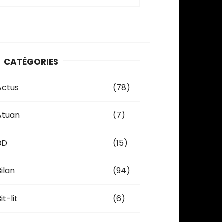
c
h
v
CATÉGORIES
e
Actus
(78)
Atuan
(7)
BD
(15)
Bilan
(94)
it-lit
(6)