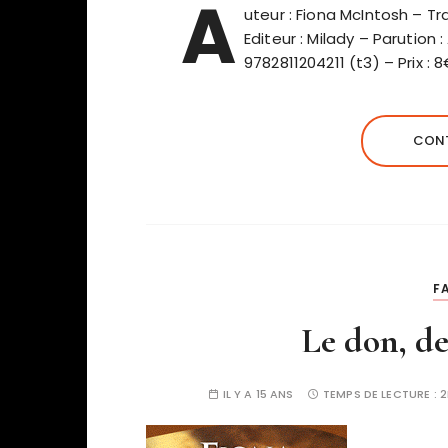
A
uteur : Fiona McIntosh – Tra
Editeur : Milady – Parution 
9782811204211 (t3) – Prix : 
CONT
F
Le don, d
IL Y A 15 ANS
TEMPS DE LECTURE :
2