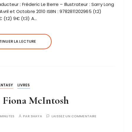
ducteur : Fréderic Le Berre – Illustrateur : Sarry Long
: Avril et Octobre 2010 ISBN : 9782811202965 (t2)
8€ (t2) 9€ (t3) A…
INUER LA LECTURE
ANTASY
LIVRES
e Fiona McIntosh
MINUTES
PAR
SHAYA
LAISSEZ UN COMMENTAIRE