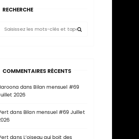
RECHERCHE
R
e
c
h
e
COMMENTAIRES RÉCENTS
c
h
Baroona
dans
Bilan mensuel #69
e
uillet 2026
p
o
u
Vert
dans
Bilan mensuel #69 Juillet
2026
Vert
dans
L’oiseau qui boit des