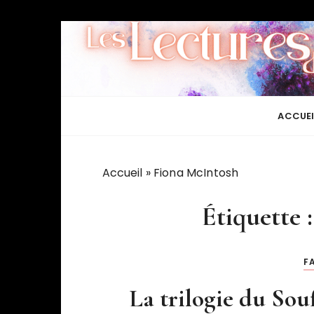
P
a
s
s
e
r
ACCUEI
a
u
c
Accueil
»
Fiona McIntosh
o
n
Étiquette 
t
e
n
F
u
La trilogie du Souf