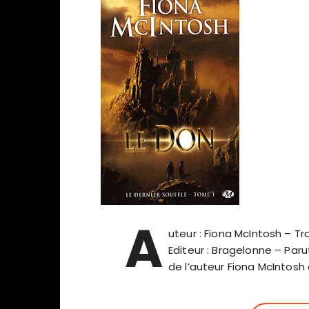
A
uteur : Fiona McIntosh – Tra
Editeur : Bragelonne – Parut
de l’auteur Fiona McIntosh