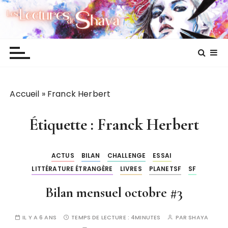
P
Les lectures de Shaya
a
s
s
e
r
a
Accueil
»
Franck Herbert
u
c
o
Étiquette :
Franck Herbert
n
t
ACTUS
BILAN
CHALLENGE
ESSAI
e
LITTÉRATURE ÉTRANGÈRE
LIVRES
PLANETSF
SF
n
u
Bilan mensuel octobre #3
IL Y A 6 ANS
TEMPS DE LECTURE :
4MINUTES
PAR
SHAYA