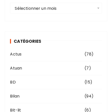
A
Sélectionner un mois
r
c
h
i
v
CATÉGORIES
e
s
Actus
(78)
Atuan
(7)
BD
(15)
Bilan
(94)
Bit-lit
(6)