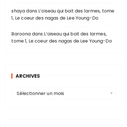
shaya
dans
L’oiseau qui boit des larmes, tome
1, Le coeur des nagas de Lee Young-Do
Baroona
dans
L’oiseau qui boit des larmes,
tome 1, Le coeur des nagas de Lee Young-Do
ARCHIVES
A
Sélectionner un mois
r
c
h
i
v