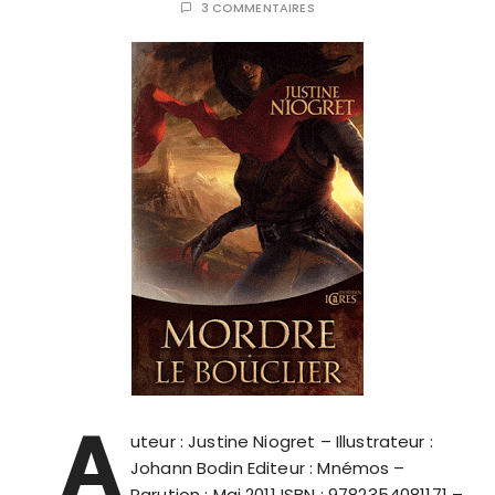
3 COMMENTAIRES
A
uteur : Justine Niogret – Illustrateur :
Johann Bodin Editeur : Mnémos –
Parution : Mai 2011 ISBN : 9782354081171 –