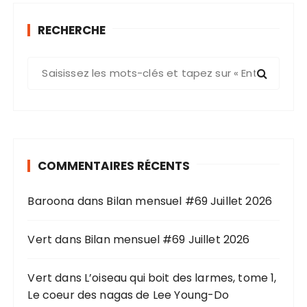
RECHERCHE
R
e
c
h
e
r
COMMENTAIRES RÉCENTS
c
h
Baroona
dans
Bilan mensuel #69 Juillet 2026
e
p
o
Vert
dans
Bilan mensuel #69 Juillet 2026
u
r
Vert
dans
L’oiseau qui boit des larmes, tome 1,
Le coeur des nagas de Lee Young-Do
: