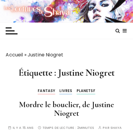
P
Les lectures de Shaya
a
s
s
e
r
a
Accueil
»
Justine Niogret
u
c
o
Étiquette :
Justine Niogret
n
t
FANTASY
LIVRES
PLANETSF
e
n
Mordre le bouclier, de Justine
u
Niogret
IL Y A 15 ANS
TEMPS DE LECTURE :
2MINUTES
PAR
SHAYA