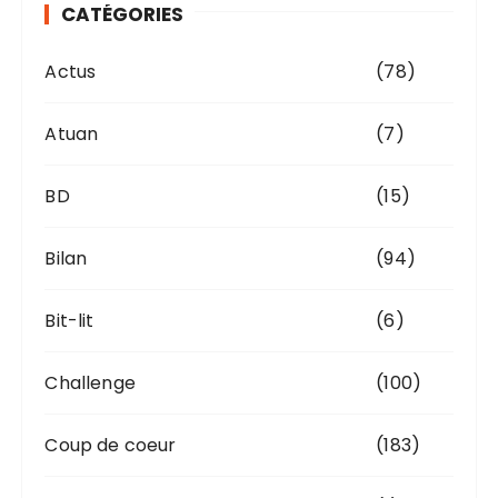
CATÉGORIES
e
s
Actus
(78)
Atuan
(7)
BD
(15)
Bilan
(94)
Bit-lit
(6)
Challenge
(100)
Coup de coeur
(183)