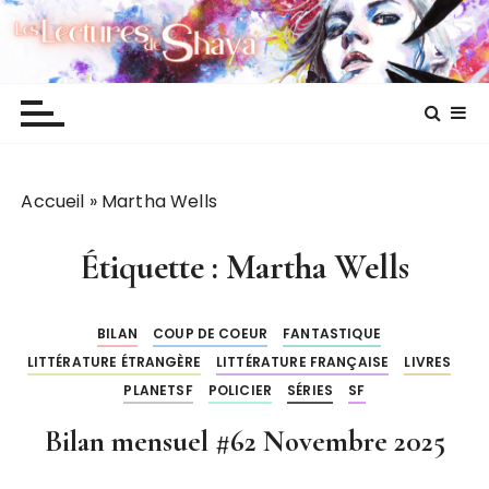
P
Les lectures de Shaya
a
s
s
e
r
a
Accueil
»
Martha Wells
u
c
o
Étiquette :
Martha Wells
n
t
BILAN
COUP DE COEUR
FANTASTIQUE
e
LITTÉRATURE ÉTRANGÈRE
LITTÉRATURE FRANÇAISE
LIVRES
n
PLANETSF
POLICIER
SÉRIES
SF
u
Bilan mensuel #62 Novembre 2025