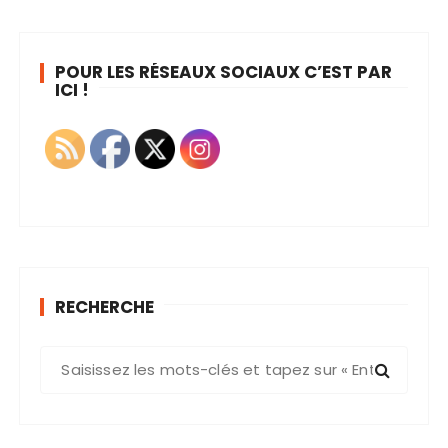
POUR LES RÉSEAUX SOCIAUX C’EST PAR
ICI !
RECHERCHE
R
e
c
h