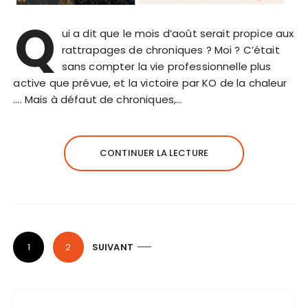
Q
ui a dit que le mois d’août serait propice aux
rattrapages de chroniques ? Moi ? C’était
sans compter la vie professionnelle plus
active que prévue, et la victoire par KO de la chaleur
…. Mais à défaut de chroniques,…
CONTINUER LA LECTURE
P
1
2
SUIVANT
a
g
i