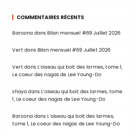
e
r
COMMENTAIRES RÉCENTS
c
h
Baroona
dans
Bilan mensuel #69 Juillet 2026
e
p
o
Vert
dans
Bilan mensuel #69 Juillet 2026
u
r
Vert
dans
L’oiseau qui boit des larmes, tome 1,
Le coeur des nagas de Lee Young-Do
:
shaya
dans
L’oiseau qui boit des larmes, tome
1, Le coeur des nagas de Lee Young-Do
Baroona
dans
L’oiseau qui boit des larmes,
tome 1, Le coeur des nagas de Lee Young-Do