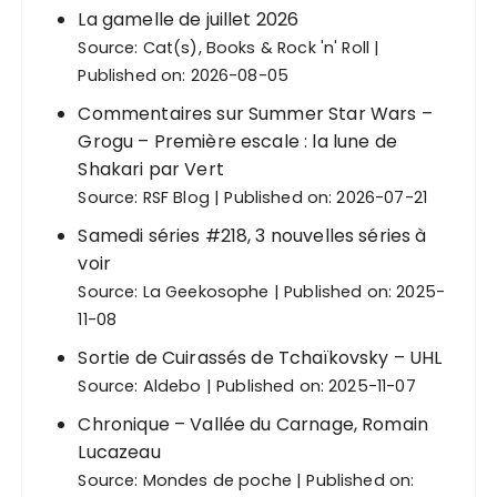
n
La gamelle de juillet 2026
Source:
Cat(s), Books & Rock 'n' Roll
a
Published on: 2026-08-05
t
Commentaires sur Summer Star Wars –
i
Grogu – Première escale : la lune de
o
Shakari par Vert
n
Source:
RSF Blog
Published on: 2026-07-21
d
Samedi séries #218, 3 nouvelles séries à
e
voir
Source:
La Geekosophe
Published on: 2025-
s
11-08
p
Sortie de Cuirassés de Tchaïkovsky – UHL
u
Source:
Aldebo
Published on: 2025-11-07
b
Chronique – Vallée du Carnage, Romain
l
Lucazeau
i
Source:
Mondes de poche
Published on: