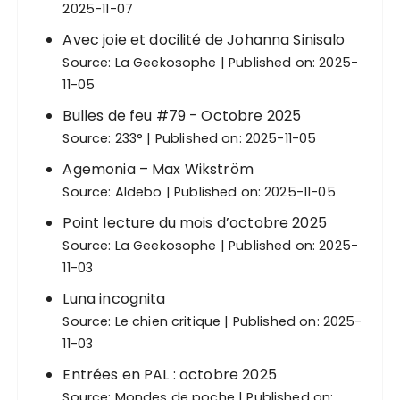
c
2025-11-07
a
Avec joie et docilité de Johanna Sinisalo
t
Source:
La Geekosophe
Published on: 2025-
i
11-05
o
Bulles de feu #79 - Octobre 2025
Source:
233°
Published on: 2025-11-05
n
s
Agemonia – Max Wikström
Source:
Aldebo
Published on: 2025-11-05
Point lecture du mois d’octobre 2025
Source:
La Geekosophe
Published on: 2025-
11-03
Luna incognita
Source:
Le chien critique
Published on: 2025-
11-03
Entrées en PAL : octobre 2025
Source:
Mondes de poche
Published on: