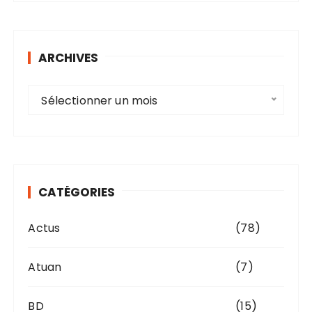
ARCHIVES
A
Sélectionner un mois
r
c
h
i
v
CATÉGORIES
e
s
Actus
(78)
Atuan
(7)
BD
(15)