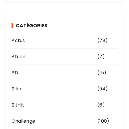
h
i
v
CATÉGORIES
e
s
Actus
(78)
Atuan
(7)
BD
(15)
Bilan
(94)
Bit-lit
(6)
Challenge
(100)