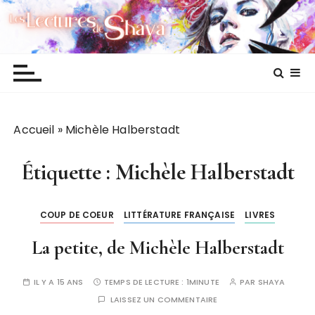
P
Les lectures de Shaya
a
s
s
e
r
a
Accueil
»
Michèle Halberstadt
u
c
o
Étiquette :
Michèle Halberstadt
n
t
COUP DE COEUR
LITTÉRATURE FRANÇAISE
LIVRES
e
n
La petite, de Michèle Halberstadt
u
IL Y A 15 ANS
TEMPS DE LECTURE :
1MINUTE
PAR
SHAYA
LAISSEZ UN COMMENTAIRE