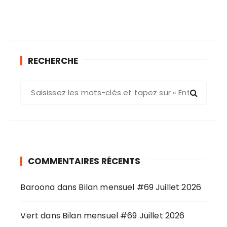
RECHERCHE
R
e
c
h
e
r
COMMENTAIRES RÉCENTS
c
h
Baroona
dans
Bilan mensuel #69 Juillet 2026
e
p
o
Vert
dans
Bilan mensuel #69 Juillet 2026
u