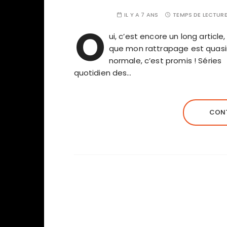
IL Y A 7 ANS
TEMPS DE LECTURE
O
ui, c’est encore un long artic
que mon rattrapage est quasime
normale, c’est promis ! Séries
quotidien des…
CONT