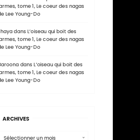
larmes, tome 1, Le coeur des nagas
de Lee Young-Do
shaya
dans
L’oiseau qui boit des
larmes, tome 1, Le coeur des nagas
de Lee Young-Do
Baroona
dans
L’oiseau qui boit des
larmes, tome 1, Le coeur des nagas
de Lee Young-Do
ARCHIVES
A
Sélectionner un mois