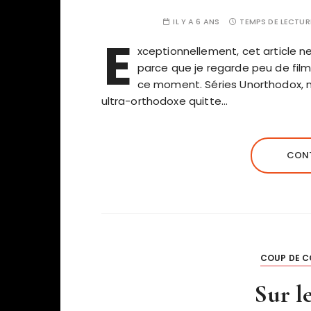
IL Y A 6 ANS
TEMPS DE LECTUR
E
xceptionnellement, cet article n
parce que je regarde peu de fil
ce moment. Séries Unorthodox, m
ultra-orthodoxe quitte…
CONT
COUP DE C
Sur l