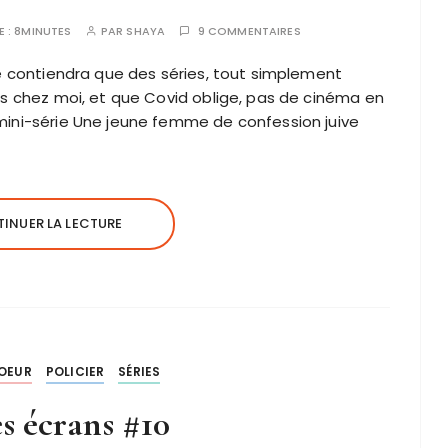
E :
8MINUTES
PAR
SHAYA
9 COMMENTAIRES
e contiendra que des séries, tout simplement
ms chez moi, et que Covid oblige, pas de cinéma en
ini-série Une jeune femme de confession juive
INUER LA LECTURE
OEUR
POLICIER
SÉRIES
es écrans #10