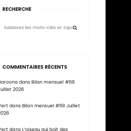
RECHERCHE
R
e
c
h
e
COMMENTAIRES RÉCENTS
c
h
Baroona
dans
Bilan mensuel #69
e
uillet 2026
p
o
u
Vert
dans
Bilan mensuel #69 Juillet
2026
Vert
dans
L’oiseau qui boit des