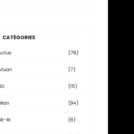
c
h
v
CATÉGORIES
e
Actus
(78)
Atuan
(7)
BD
(15)
Bilan
(94)
it-lit
(6)