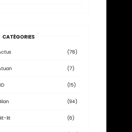
c
h
v
CATÉGORIES
e
Actus
(78)
Atuan
(7)
BD
(15)
Bilan
(94)
it-lit
(6)