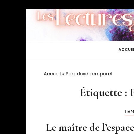
P
a
s
s
e
r
ACCUEI
a
u
c
Accueil
»
Paradoxe temporel
o
n
Étiquette :
t
e
n
LIVR
u
Le maître de l’espac