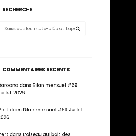
RECHERCHE
R
e
c
h
e
COMMENTAIRES RÉCENTS
c
h
Baroona
dans
Bilan mensuel #69
e
uillet 2026
p
o
u
Vert
dans
Bilan mensuel #69 Juillet
2026
Vert
dans
L’oiseau qui boit des