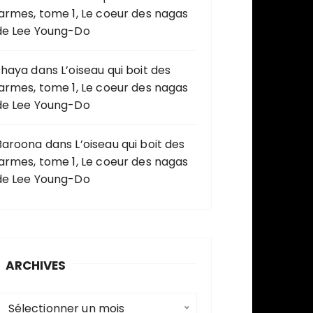
larmes, tome 1, Le coeur des nagas
de Lee Young-Do
shaya
dans
L’oiseau qui boit des
larmes, tome 1, Le coeur des nagas
de Lee Young-Do
Baroona
dans
L’oiseau qui boit des
larmes, tome 1, Le coeur des nagas
de Lee Young-Do
ARCHIVES
A
Sélectionner un mois