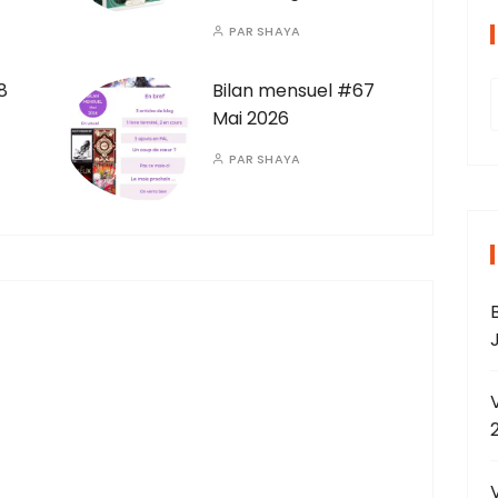
PAR
SHAYA
8
Bilan mensuel #67
Mai 2026
PAR
SHAYA
r
J
r
: