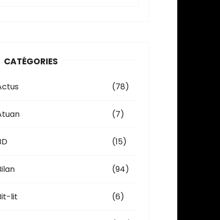
c
h
v
CATÉGORIES
e
Actus
(78)
Atuan
(7)
BD
(15)
Bilan
(94)
it-lit
(6)