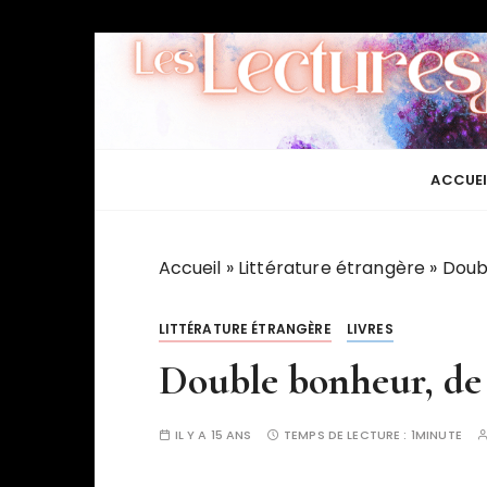
P
a
s
s
e
r
ACCUEI
a
u
c
Accueil
»
Littérature étrangère
»
Doub
o
n
LITTÉRATURE ÉTRANGÈRE
LIVRES
t
Double bonheur, de
e
n
u
IL Y A 15 ANS
TEMPS DE LECTURE :
1MINUTE