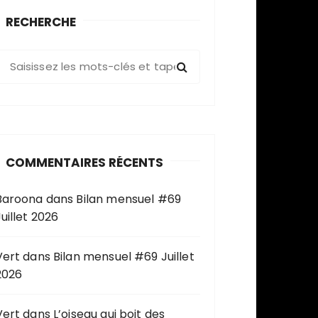
RECHERCHE
R
e
c
h
e
COMMENTAIRES RÉCENTS
c
h
Baroona
dans
Bilan mensuel #69
e
uillet 2026
p
o
u
Vert
dans
Bilan mensuel #69 Juillet
2026
Vert
dans
L’oiseau qui boit des