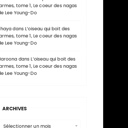
larmes, tome 1, Le coeur des nagas
de Lee Young-Do
shaya
dans
L’oiseau qui boit des
larmes, tome 1, Le coeur des nagas
de Lee Young-Do
Baroona
dans
L’oiseau qui boit des
larmes, tome 1, Le coeur des nagas
de Lee Young-Do
ARCHIVES
A
Sélectionner un mois