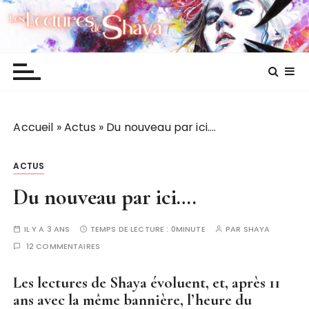
P
Les lectures de Shaya
a
s
s
e
r
a
Accueil
»
Actus
»
Du nouveau par ici….
u
c
o
ACTUS
n
Du nouveau par ici….
t
e
IL Y A 3 ANS
TEMPS DE LECTURE :
0MINUTE
PAR
SHAYA
n
12 COMMENTAIRES
u
Les lectures de Shaya évoluent, et, après 11
ans avec la même bannière, l’heure du