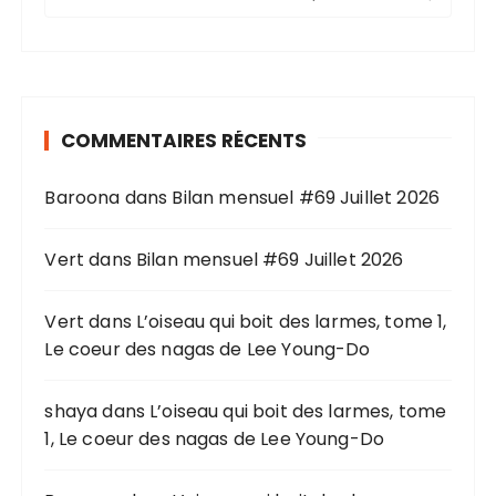
e
c
h
e
r
COMMENTAIRES RÉCENTS
c
h
Baroona
dans
Bilan mensuel #69 Juillet 2026
e
p
o
Vert
dans
Bilan mensuel #69 Juillet 2026
u
r
Vert
dans
L’oiseau qui boit des larmes, tome 1,
Le coeur des nagas de Lee Young-Do
:
shaya
dans
L’oiseau qui boit des larmes, tome
1, Le coeur des nagas de Lee Young-Do