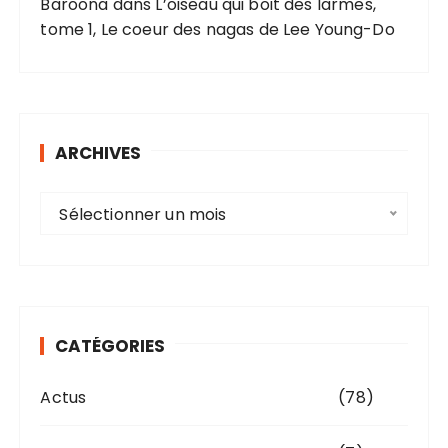
Baroona
dans
L’oiseau qui boit des larmes,
tome 1, Le coeur des nagas de Lee Young-Do
ARCHIVES
A
Sélectionner un mois
r
c
h
i
v
CATÉGORIES
e
s
Actus
(78)