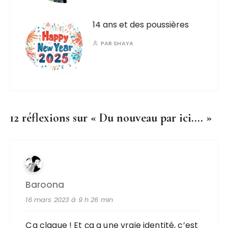
14 ans et des poussières
PAR
SHAYA
12 réflexions sur «
Du nouveau par ici….
»
Baroona
16 mars 2023 à 9 h 26 min
Ça claque ! Et ça a une vraie identité, c’est