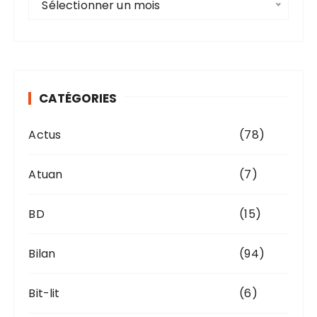
Sélectionner un mois
r
c
h
i
v
CATÉGORIES
e
s
Actus
(78)
Atuan
(7)
BD
(15)
Bilan
(94)
Bit-lit
(6)