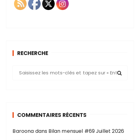
RECHERCHE
R
e
c
h
e
r
COMMENTAIRES RÉCENTS
c
h
Baroona
dans
Bilan mensuel #69 Juillet 2026
e
p