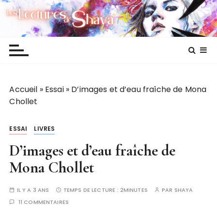
P
Les lectures de Shaya
a
s
s
e
r
a
Accueil
»
Essai
»
D’images et d’eau fraîche de Mona
u
Chollet
c
o
n
ESSAI
LIVRES
t
D’images et d’eau fraîche de
e
n
Mona Chollet
u
IL Y A 3 ANS
TEMPS DE LECTURE :
2MINUTES
PAR
SHAYA
11 COMMENTAIRES