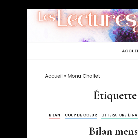
P
a
s
s
e
r
ACCUEI
a
u
c
Accueil
»
Mona Chollet
o
n
Étiquette
t
e
n
BILAN
COUP DE COEUR
LITTÉRATURE ÉTR
u
Bilan mens