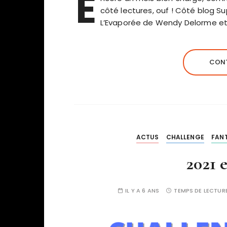
E
côté lectures, ouf ! Côté blog S
L’Evaporée de Wendy Delorme et 
CONT
ACTUS
CHALLENGE
FAN
2021 
IL Y A 6 ANS
TEMPS DE LECTURE