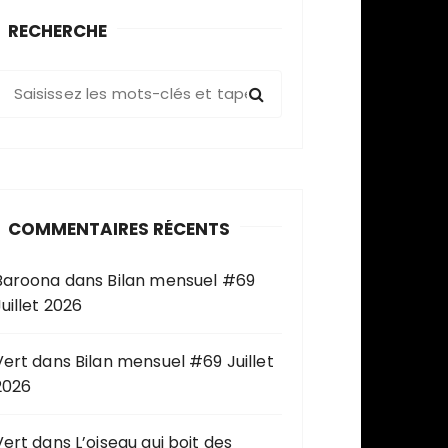
RECHERCHE
R
e
c
h
e
COMMENTAIRES RÉCENTS
c
h
Baroona
dans
Bilan mensuel #69
e
uillet 2026
p
o
u
Vert
dans
Bilan mensuel #69 Juillet
2026
Vert
dans
L’oiseau qui boit des