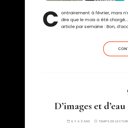
C
ontrairement à février, mars n’a
dire que le mois a été chargé…
article par semaine : Bon, d’ac
CONT
D’images et d’eau
IL Y A 3 ANS
TEMPS DE LECTUR