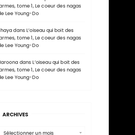
larmes, tome 1, Le coeur des nagas
de Lee Young-Do
shaya
dans
L’oiseau qui boit des
larmes, tome 1, Le coeur des nagas
de Lee Young-Do
Baroona
dans
L’oiseau qui boit des
larmes, tome 1, Le coeur des nagas
de Lee Young-Do
ARCHIVES
A
Sélectionner un mois