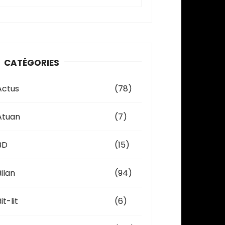
c
h
v
CATÉGORIES
e
Actus
(78)
Atuan
(7)
BD
(15)
Bilan
(94)
it-lit
(6)