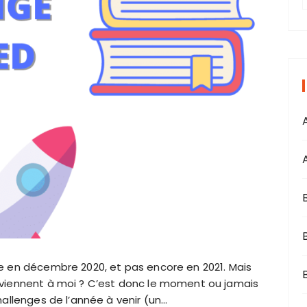
r
i
s
re en décembre 2020, et pas encore en 2021. Mais
B
 viennent à moi ? C’est donc le moment ou jamais
hallenges de l’année à venir (un…