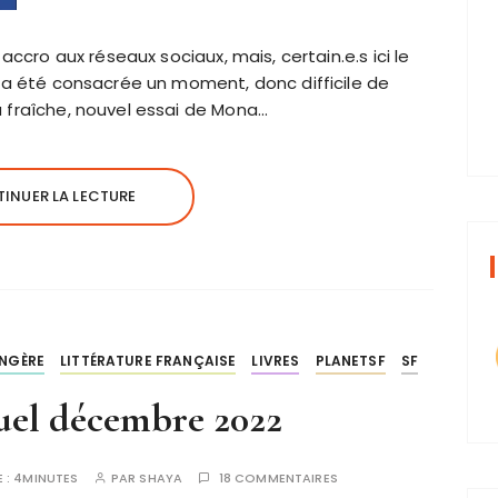
accro aux réseaux sociaux, mais, certain.e.s ici le
y a été consacrée un moment, donc difficile de
 fraîche, nouvel essai de Mona…
INUER LA LECTURE
ANGÈRE
LITTÉRATURE FRANÇAISE
LIVRES
PLANETSF
SF
uel décembre 2022
 :
4MINUTES
PAR
SHAYA
18 COMMENTAIRES