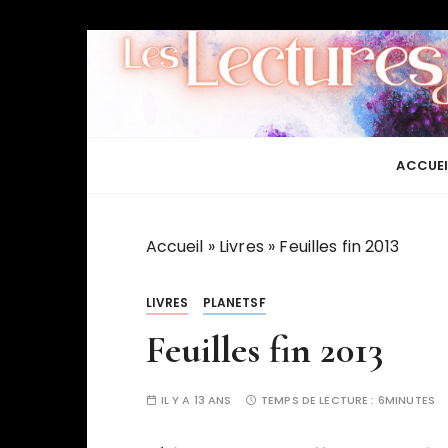
P
a
s
s
e
r
ACCUEI
a
u
c
Accueil
»
Livres
»
Feuilles fin 2013
o
n
LIVRES
PLANETSF
t
Feuilles fin 2013
e
n
u
IL Y A 13 ANS
TEMPS DE LECTURE :
6MINUTES