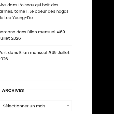
Alys
dans
L’oiseau qui boit des
larmes, tome 1, Le coeur des nagas
de Lee Young-Do
Baroona
dans
Bilan mensuel #69
uillet 2026
Vert
dans
Bilan mensuel #69 Juillet
2026
ARCHIVES
A
Sélectionner un mois