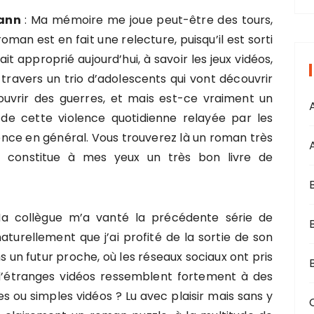
mann
: Ma mémoire me joue peut-être des tours,
oman est en fait une relecture, puisqu’il est sorti
i
ait approprié aujourd’hui, à savoir les jeux vidéos,
 travers un trio d’adolescents qui vont découvrir
s
couvrir des guerres, et mais est-ce vraiment un
i de cette violence quotidienne relayée par les
ence en général. Vous trouverez là un roman très
ui constitue à mes yeux un très bon livre de
 collègue m’a vanté la précédente série de
 naturellement que j’ai profité de la sortie de son
 un futur proche, où les réseaux sociaux ont pris
B
ù d’étranges vidéos ressemblent fortement à des
s ou simples vidéos ? Lu avec plaisir mais sans y