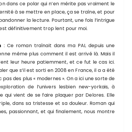
ion dans ce polar qui n’en mérite pas vraiment le
ternité à se mettre en place, ça se traîne, et pour
bandonner la lecture. Pourtant, une fois l’intrigue
 est définitivement trop lent pour moi.
n
: Ce roman traînait dans ma PAL depuis une
enne même plus comment il est arrivé là. Mais il
dent leur heure patiemment, et ce fut le cas ici.
ler que s’il est sorti en 2008 en France, il a a été
c pas des plus « modernes ». On a ici une sorte de
xploration de l’univers lesbien new-yorkais, à
 qui vient de se faire plaquer par Delores. Elle
iple, dans sa tristesse et sa douleur. Roman qui
s, passionnant, et qui finalement, nous montre