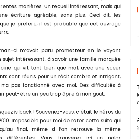
érentes manières. Un recueil intéressant, mais qui
 écriture agréable, sans plus. Ceci dit, les
que je préfère, il est probable que cet ouvrage
rts.
man-ci m’avait paru prometteur en le voyant
un sujet intéressant, à savoir une famille marquée
r
roïne qui vit tant bien que mal, avec une soeur
 sont réunis pour un récit sombre et intrigant,
 n’a pas fonctionné avec moi. Des difficultés à
T
oman peut-être un peu trop âpre à mon goût.
quez is back ! Souvenez-vous, c’était le héros du
r
2010. Impossible pour moi de rater cette suite qui
squ’au final, même si l’on retrouve la même
:
es différentes. Vous trouverez ici un polar