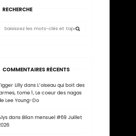
RECHERCHE
R
e
c
h
e
COMMENTAIRES RÉCENTS
c
h
igger Lilly
dans
L’oiseau qui boit des
e
larmes, tome 1, Le coeur des nagas
p
de Lee Young-Do
o
u
Alys
dans
Bilan mensuel #69 Juillet
2026