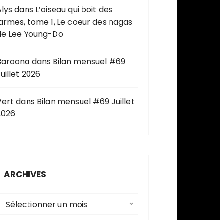
Alys
dans
L’oiseau qui boit des
larmes, tome 1, Le coeur des nagas
de Lee Young-Do
Baroona
dans
Bilan mensuel #69
uillet 2026
Vert
dans
Bilan mensuel #69 Juillet
2026
ARCHIVES
A
Sélectionner un mois