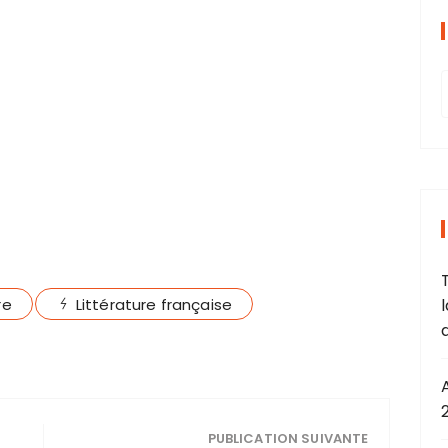
r
T
re
Littérature française
r
:
PUBLICATION SUIVANTE