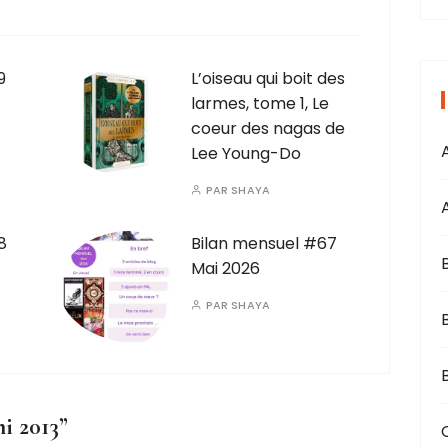
i
9
L’oiseau qui boit des
larmes, tome 1, Le
coeur des nagas de
s
Lee Young-Do
PAR
SHAYA
8
Bilan mensuel #67
Mai 2026
PAR
SHAYA
B
mi 2013
”