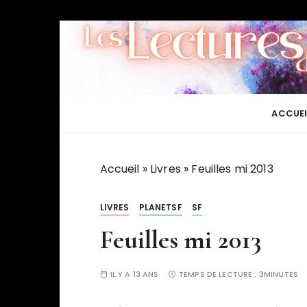
P
a
s
s
e
r
ACCUEI
a
u
c
Accueil
»
Livres
»
Feuilles mi 2013
o
n
LIVRES
PLANETSF
SF
t
Feuilles mi 2013
e
n
u
IL Y A 13 ANS
TEMPS DE LECTURE :
3MINUTES