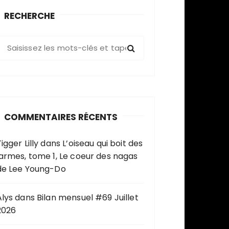
RECHERCHE
R
e
c
h
e
COMMENTAIRES RÉCENTS
c
h
igger Lilly
dans
L’oiseau qui boit des
e
larmes, tome 1, Le coeur des nagas
p
de Lee Young-Do
o
u
Alys
dans
Bilan mensuel #69 Juillet
2026