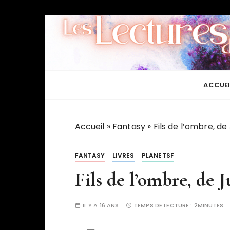
P
a
s
s
e
r
ACCUEI
a
u
c
Accueil
»
Fantasy
»
Fils de l’ombre, de 
o
n
FANTASY
LIVRES
PLANETSF
t
Fils de l’ombre, de J
e
n
u
IL Y A 16 ANS
TEMPS DE LECTURE :
2MINUTES