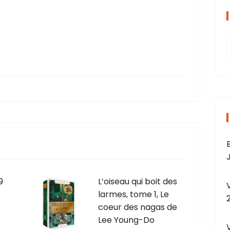
r
J
9
L’oiseau qui boit des
larmes, tome 1, Le
r
coeur des nagas de
Lee Young-Do
: