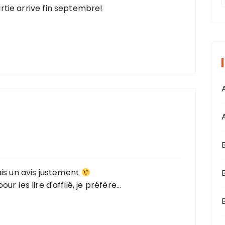
r
rtie arrive fin septembre!
i
s
dais un avis justement
ur les lire d'affilé, je préfère…
B