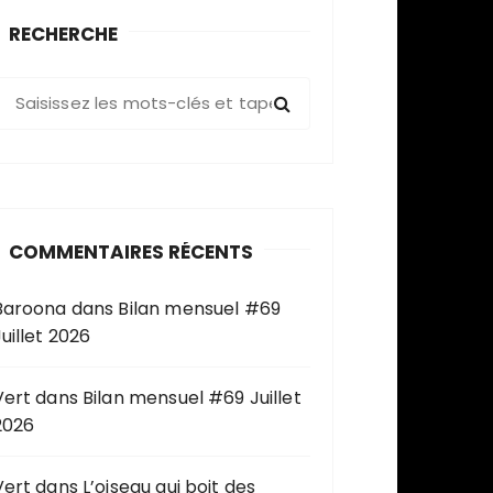
RECHERCHE
R
e
c
h
e
COMMENTAIRES RÉCENTS
c
h
Baroona
dans
Bilan mensuel #69
e
uillet 2026
p
o
u
Vert
dans
Bilan mensuel #69 Juillet
2026
Vert
dans
L’oiseau qui boit des