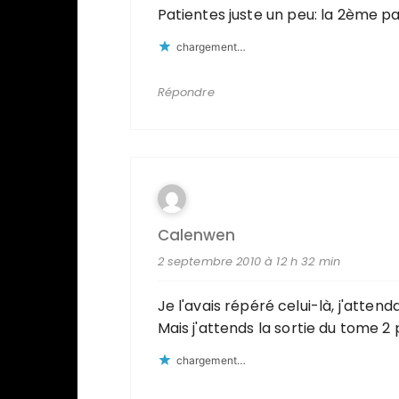
Patientes juste un peu: la 2ème pa
chargement…
Répondre
Calenwen
2 septembre 2010 à 12 h 32 min
Je l'avais répéré celui-là, j'atten
Mais j'attends la sortie du tome 2 po
chargement…