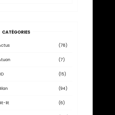
c
h
v
CATÉGORIES
e
Actus
(78)
Atuan
(7)
BD
(15)
Bilan
(94)
it-lit
(6)