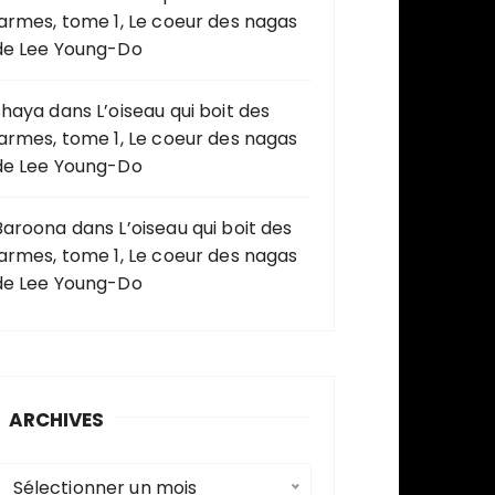
larmes, tome 1, Le coeur des nagas
de Lee Young-Do
shaya
dans
L’oiseau qui boit des
larmes, tome 1, Le coeur des nagas
de Lee Young-Do
Baroona
dans
L’oiseau qui boit des
larmes, tome 1, Le coeur des nagas
de Lee Young-Do
ARCHIVES
A
Sélectionner un mois