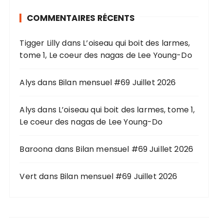
r
COMMENTAIRES RÉCENTS
c
h
Tigger Lilly
dans
L’oiseau qui boit des larmes,
e
tome 1, Le coeur des nagas de Lee Young-Do
p
o
u
Alys
dans
Bilan mensuel #69 Juillet 2026
r
Alys
dans
L’oiseau qui boit des larmes, tome 1,
:
Le coeur des nagas de Lee Young-Do
Baroona
dans
Bilan mensuel #69 Juillet 2026
Vert
dans
Bilan mensuel #69 Juillet 2026