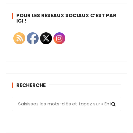
POUR LES RÉSEAUX SOCIAUX C’EST PAR
ICI !
RECHERCHE
R
e
c
h
e