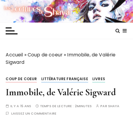
P
Les lectures de Shaya
a
s
s
e
r
a
Accueil
»
Coup de coeur
»
Immobile, de Valérie
u
Sigward
c
o
n
COUP DE COEUR
LITTÉRATURE FRANÇAISE
LIVRES
t
Immobile, de Valérie Sigward
e
n
IL Y A 15 ANS
TEMPS DE LECTURE :
2MINUTES
PAR
SHAYA
u
LAISSEZ UN COMMENTAIRE