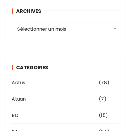
ARCHIVES
A
Sélectionner un mois
r
c
h
i
v
CATÉGORIES
e
s
Actus
(78)
Atuan
(7)
BD
(15)