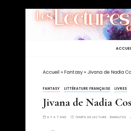
P
a
s
s
e
r
ACCUEI
a
u
c
Accueil
»
Fantasy
»
Jivana de Nadia C
o
n
FANTASY
LITTÉRATURE FRANÇAISE
LIVRES
t
Jivana de Nadia Cos
e
n
u
IL Y A 7 ANS
TEMPS DE LECTURE :
2MINUTES