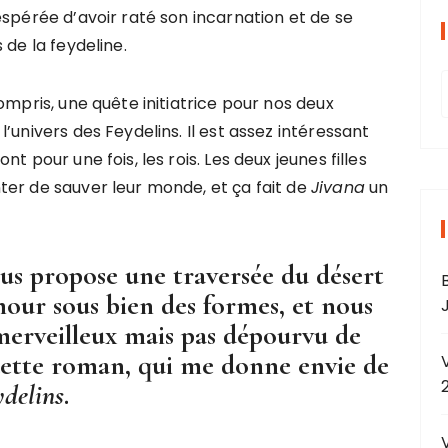
espérée d’avoir raté son incarnation et de se
 de la feydeline.
ompris, une quête initiatrice pour nos deux
’univers des Feydelins. Il est assez intéressant
t pour une fois, les rois. Les deux jeunes filles
ter de sauver leur monde, et ça fait de
Jivana
un
r
s propose une traversée du désert
mour sous bien des formes, et nous
J
merveilleux mais pas dépourvu de
ette roman, qui me donne envie de
r
ydelins
.
: