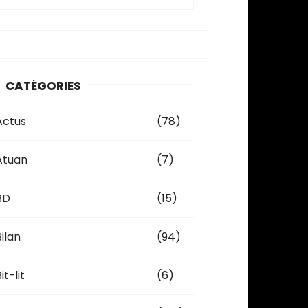
c
h
v
CATÉGORIES
e
Actus
(78)
Atuan
(7)
BD
(15)
Bilan
(94)
it-lit
(6)