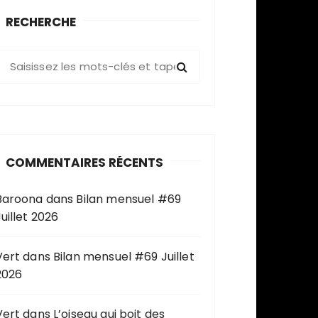
RECHERCHE
R
e
c
h
e
COMMENTAIRES RÉCENTS
c
h
Baroona
dans
Bilan mensuel #69
e
uillet 2026
p
o
u
Vert
dans
Bilan mensuel #69 Juillet
2026
Vert
dans
L’oiseau qui boit des