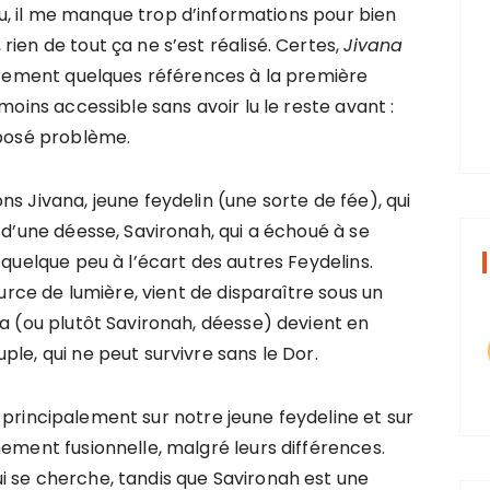
s lu, il me manque trop d’informations pour bien
ien de tout ça ne s’est réalisé. Certes,
Jivana
airement quelques références à la première
moins accessible sans avoir lu le reste avant :
 posé problème.
s Jivana, jeune feydelin (une sorte de fée), qui
 d’une déesse, Savironah, qui a échoué à se
 quelque peu à l’écart des autres Feydelins.
ource de lumière, vient de disparaître sous un
na (ou plutôt Savironah, déesse) devient en
le, qui ne peut survivre sans le Dor.
 principalement sur notre jeune feydeline et sur
mement fusionnelle, malgré leurs différences.
i se cherche, tandis que Savironah est une