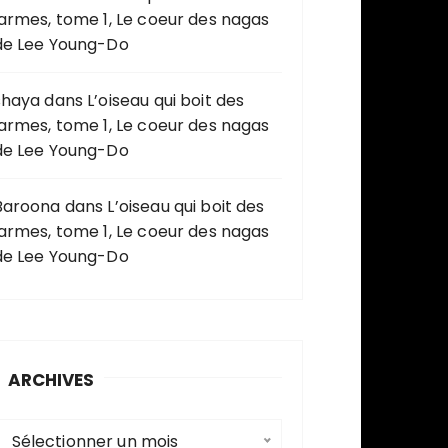
larmes, tome 1, Le coeur des nagas
de Lee Young-Do
shaya
dans
L’oiseau qui boit des
larmes, tome 1, Le coeur des nagas
de Lee Young-Do
Baroona
dans
L’oiseau qui boit des
larmes, tome 1, Le coeur des nagas
de Lee Young-Do
ARCHIVES
A
Sélectionner un mois