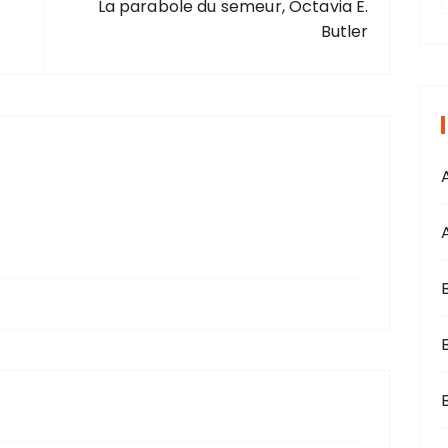
La parabole du semeur, Octavia E.
r
Butler
i
s
B